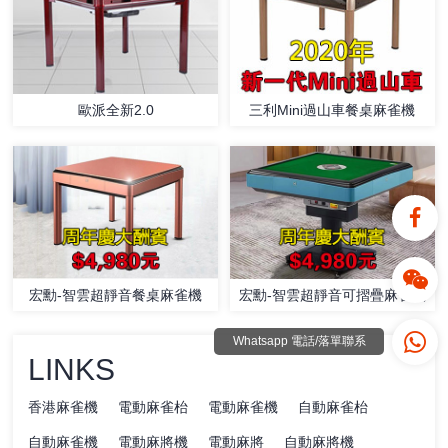
歐派全新2.0
三利Mini過山車餐桌麻雀機
宏勳-智雲超靜音餐桌麻雀機
宏勳-智雲超靜音可摺疊麻雀機
Whatsapp 電話/落單聯系
LINKS
香港麻雀機
電動麻雀枱
電動麻雀機
自動麻雀枱
自動麻雀機
電動麻將機
電動麻將
自動麻將機