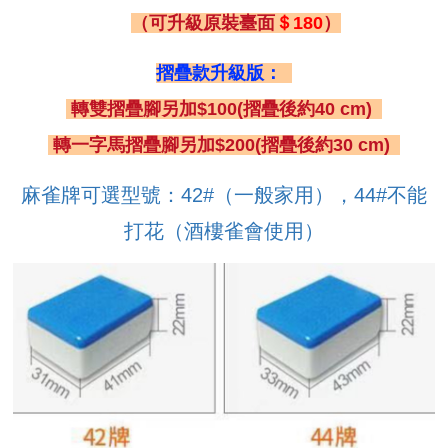
（可升級原裝臺面
＄180
）
摺疊款升級版：
轉雙摺疊腳另加$100(摺疊後約40 cm)
轉一字馬摺疊腳另加$200(摺疊後約30 cm)
麻雀牌可選型號：42#（一般家用），44#不能
打花（酒樓雀會使用）