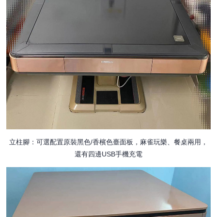
立柱腳：可選配置原裝黑色/香檳色臺面板，麻雀玩樂、餐桌兩用，
還有四邊USB手機充電