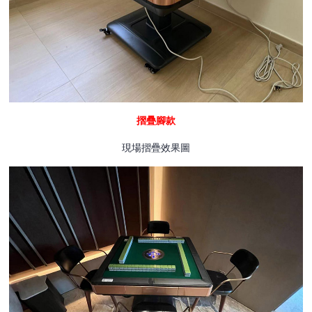
摺疊腳款
現場摺疊效果圖