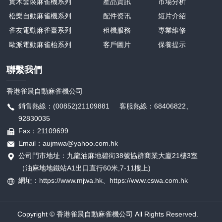
實木套裝麻雀機系列
產品資訊
市場分析
松樂自動麻雀機系列
配件资讯
短片介紹
雀友電動麻雀臺系列
租機服務
專業維修
歐派電動麻雀枱系列
客戶圖片
保養提示
聯繫我們
香港雀晨自動麻雀機公司
銷售熱線：(00852)21109881 客服熱線：68406822、
92830035
Fax：21109699
Email：aujmwa@yahoo.com.hk
公司門市地址：九龍油麻地碧街38號協群商業大廈21樓3室
（油麻地地鐵站A1出口直行60米,7-11樓上)
網址：https://www.mjwa.hk、
https://
www.cswa.com.hk
Copyright © 香港雀晨自動麻雀機公司 All Rights Reserved.