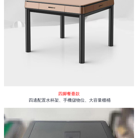
四腳餐臺款
四邊配置水杯架、手機儲物位、大容量櫃桶