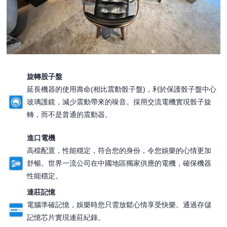
旋轉股子盤
延長機器的使用壽命(相比震動骰子盤)，利於保護骰子盤中心
玻璃護鏡，減少震動帶來的噪音。採用交流電機實現骰子旋
轉，而不是普通的震動器。
進口電機
高檔配置，性能穩定，符合您的身份，令您娛樂的心情更加
舒暢。世界一流公司在中國地區獨家供應的電機，確保機器
性能穩定。
連莊記憶
電腦準確記憶，娛樂時您只需放鬆心情享受快樂。通過存儲
記憶芯片實現連莊紀錄。