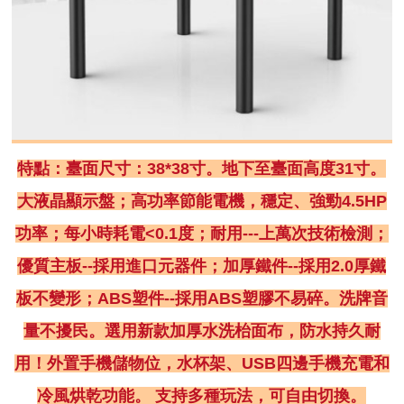
特點：臺面尺寸：38*38寸。地下至臺面高度31寸。
大液晶顯示盤；高功率節能電機，穩定、強勁4.5HP
功率；每小時耗電<0.1度；耐用---上萬次技術檢測；
優質主板--採用進口元器件；加厚鐵件--採用2.0厚鐵
板不變形；ABS塑件--採用ABS塑膠不易碎。洗牌音
量不擾民。選用新款加厚水洗枱面布，防水持久耐
用！外置手機儲物位，水杯架、USB四邊手機充電和
冷風烘乾功能。 支持多種玩法，可自由切換。