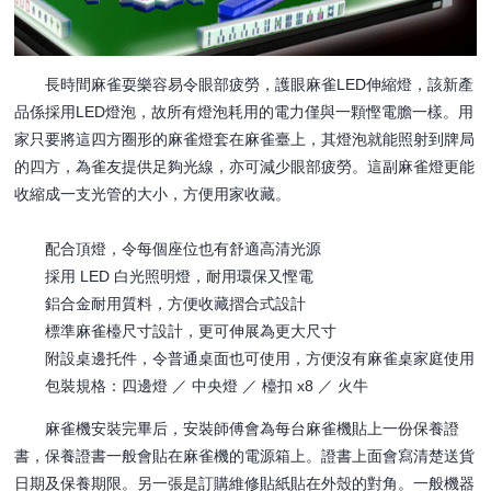
長時間麻雀耍樂容易令眼部疲勞，護眼麻雀LED伸縮燈，該新產
品係採用LED燈泡，故所有燈泡耗用的電力僅與一顆慳電膽一樣。用
家只要將這四方圈形的麻雀燈套在麻雀臺上，其燈泡就能照射到牌局
的四方，為雀友提供足夠光線，亦可減少眼部疲勞。這副麻雀燈更能
收縮成一支光管的大小，方便用家收藏。
配合頂燈，令每個座位也有舒適高清光源
採用 LED 白光照明燈，耐用環保又慳電
鋁合金耐用質料，方便收藏摺合式設計
標準麻雀檯尺寸設計，更可伸展為更大尺寸
附設桌邊托件，令普通桌面也可使用，方便沒有麻雀桌家庭使用
包裝規格：四邊燈 ／ 中央燈 ／ 檯扣 x8 ／ 火牛
麻雀機安裝完畢后，安裝師傅會為每台麻雀機貼上一份保養證
書，保養證書一般會貼在麻雀機的電源箱上。證書上面會寫清楚送貨
日期及保養期限。另一張是訂購維修貼紙貼在外殼的對角。一般機器