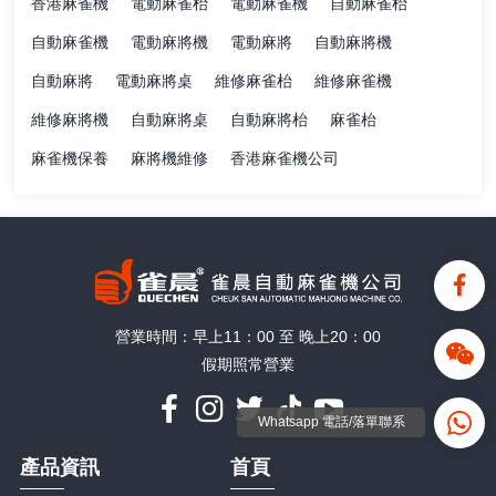
香港麻雀機
電動麻雀枱
電動麻雀機
自動麻雀枱
自動麻雀機
電動麻將機
電動麻將
自動麻將機
自動麻將
電動麻將桌
維修麻雀枱
維修麻雀機
維修麻將機
自動麻將桌
自動麻將枱
麻雀枱
麻雀機保養
麻將機維修
香港麻雀機公司
營業時間：早上11：00 至 晚上20：00
假期照常營業
Whatsapp 電話/落單聯系
產品資訊
首頁