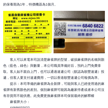
的保養期為1年，特價機器為1個月。
客人可以來電本司說清楚麻雀牌的型號，破損麻雀牌的名稱與顏
色（藍色，綠色）與數量，本公司職員準備好后，預約上門免費拿
取。客人如不親自上門，也可以通過速遞公司（默認為順豐速遞）投
遞，但客人要支付速遞費用，一切以香港順豐速遞公司報價為準。
提示：本司準備的麻雀牌為全新牌，可能與客人已經使用過的麻
雀牌有新舊顏色的差別。個別麻雀牌可能因為廠家停產或者本公司沒
有存貨而不能供應。此免費更換麻雀牌本司保留最終的解釋權
麻雀牌大小：
44MM*33*22