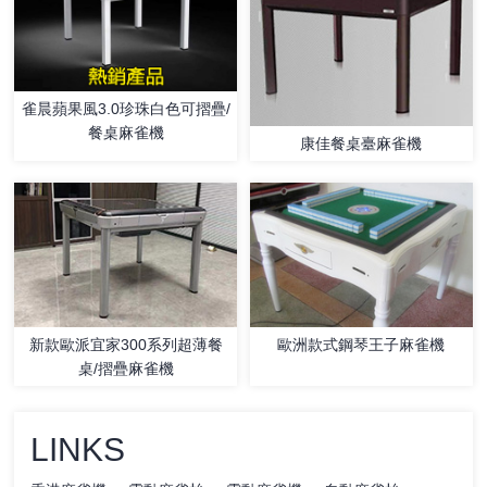
雀晨蘋果風3.0珍珠白色可摺疊/
餐桌麻雀機
康佳餐桌臺麻雀機
新款歐派宜家300系列超薄餐
歐洲款式鋼琴王子麻雀機
桌/摺疊麻雀機
LINKS