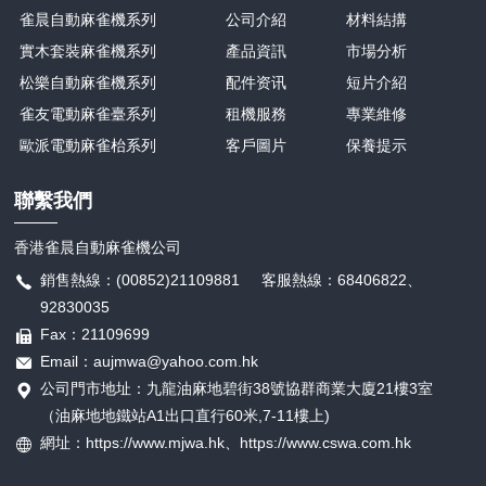
雀晨自動麻雀機系列
公司介紹
材料結搆
實木套裝麻雀機系列
產品資訊
市場分析
松樂自動麻雀機系列
配件资讯
短片介紹
雀友電動麻雀臺系列
租機服務
專業維修
歐派電動麻雀枱系列
客戶圖片
保養提示
聯繫我們
香港雀晨自動麻雀機公司
銷售熱線：(00852)21109881 客服熱線：68406822、
92830035
Fax：21109699
Email：aujmwa@yahoo.com.hk
公司門市地址：九龍油麻地碧街38號協群商業大廈21樓3室
（油麻地地鐵站A1出口直行60米,7-11樓上)
網址：https://www.mjwa.hk、
https://
www.cswa.com.hk