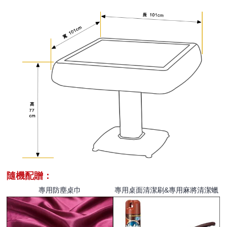
隨機配贈：
專用防塵桌巾
專用桌面清潔刷&專用麻將清潔蠟