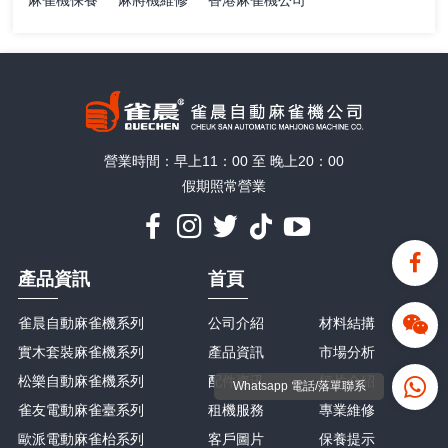
麻雀機保養
麻將機維修
香港麻雀機公司
營業時間：早上11：00 至 晚上20：00
假期照常營業
產品資訊
首頁
雀晨自動麻雀機系列
公司介紹
材料結搆
實木套裝麻雀機系列
產品資訊
市場分析
松樂自動麻雀機系列
配件资讯
短片介紹
Whatsapp 電話/落單聯系
雀友電動麻雀臺系列
租機服務
專業維修
歐派電動麻雀枱系列
客戶圖片
保養提示