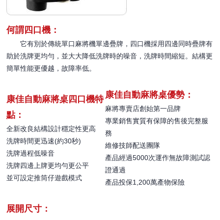
何謂四口機：
它有別於傳統單口麻將機單邊疊牌，四口機採用四邊同時疊牌有
助於洗牌更均勻，並大大降低洗牌時的噪音，洗牌時間縮短。結構更
簡單性能更優越，故障率低。
康佳自動麻將桌優勢：
康佳自動麻將桌四口機特
麻將專賣店創始第一品牌
點：
專業銷售實質有保障的售後完整服
全新改良結構設計穩定性更高
務
洗牌時間更迅速(約30秒)
維修技師配送團隊
洗牌過程低噪音
產品經過5000次運作無故障測試認
洗牌四邊上牌更均勻更公平
證通過
並可設定推筒仔遊戲模式
產品投保1,200萬產物保險
展開尺寸：