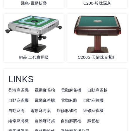
飛鳥-電動折疊
C200-玲珑深灰
鉑晶 二代實用級
C200S-天龍珠光紫紅
LINKS
香港麻雀機
電動麻雀枱
電動麻雀機
自動麻雀枱
自動麻雀機
電動麻將機
電動麻將
自動麻將機
自動麻將
電動麻將桌
維修麻雀枱
維修麻雀機
維修麻將機
自動麻將桌
自動麻將枱
麻雀枱