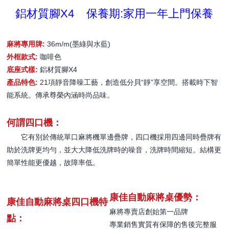
鋁材質腳X4 保養期:家用一年上門保養
麻將專用牌:
36m/m(墨綠與水藍)
外框款式:
咖啡色
底座式樣:
鋁材質腳X4
產品特色:
21項靜音降噪工藝，創造低分貝“靜”享空間。搭載時下智
能系統。傳承尊榮內涵時尚品味。
何謂四口機：
它有別於傳統單口麻將機單邊疊牌，四口機採用四邊同時疊牌有
助於洗牌更均勻，並大大降低洗牌時的噪音，洗牌時間縮短。結構更
簡單性能更優越，故障率低。
康佳自動麻將桌優勢：
康佳自動麻將桌四口機特
麻將專賣店創始第一品牌
點：
專業銷售實質有保障的售後完整服