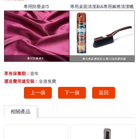
專用防塵桌巾
專用桌面清潔刷&專用麻將清潔蠟
享有保養期：
壹年
運送費用連安裝：
全港免費
上一個
下一個
返回
相關產品