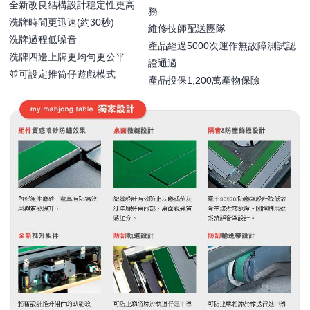
全新改良結構設計穩定性更高
務
洗牌時間更迅速(約30秒)
維修技師配送團隊
洗牌過程低噪音
產品經過5000次運作無故障測試認
洗牌四邊上牌更均勻更公平
證通過
並可設定推筒仔遊戲模式
產品投保1,200萬產物保險