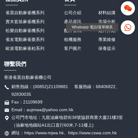
雀晨自動麻雀機系列
公司介紹
材料結搆
實木套裝麻雀機系列
產品資訊
市場分析
Whatsapp 電話/落單聯系
松樂自動麻雀機系列
配件资讯
短片介紹
雀友電動麻雀臺系列
租機服務
專業維修
歐派電動麻雀枱系列
客戶圖片
保養提示
聯繫我們
香港雀晨自動麻雀機公司
銷售熱線：(00852)21109881 客服熱線：68406822、
92830035
Fax：21109699
Email：aujmwa@yahoo.com.hk
公司門市地址：九龍油麻地碧街38號協群商業大廈21樓3室
（油麻地地鐵站A1出口直行60米,7-11樓上)
網址：https://www.mjwa.hk、
https://
www.cswa.com.hk