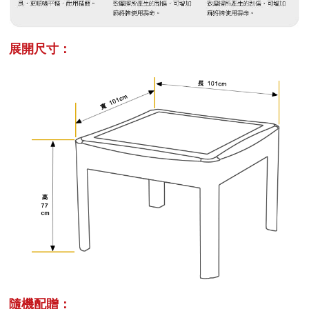
展開尺寸：
隨機配贈：