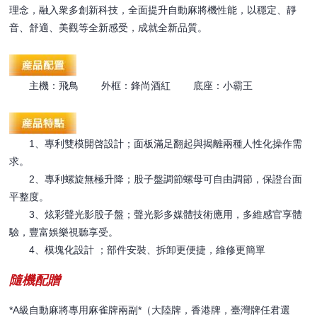
理念，融入衆多創新科技，全面提升自動麻將機性能，以穩定、靜
音、舒適、美觀等全新感受，成就全新品質。
主機：飛鳥 外框：鋒尚酒紅 底座：小霸王
1、專利雙模開啓設計；面板滿足翻起與揭離兩種人性化操作需
求。
2、專利螺旋無極升降；股子盤調節螺母可自由調節，保證台面
平整度。
3、炫彩聲光影股子盤；聲光影多媒體技術應用，多維感官享體
驗，豐富娛樂視聽享受。
4、模塊化設計 ；部件安裝、拆卸更便捷，維修更簡單
隨機配贈
*A級自動麻將專用麻雀牌兩副*（大陸牌，香港牌，臺灣牌任君選