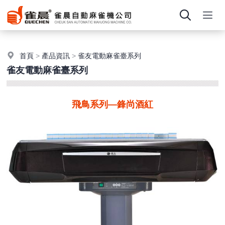
首頁
>
產品資訊
>
雀友電動麻雀臺系列
雀友電動麻雀臺系列
飛鳥系列—鋒尚酒紅