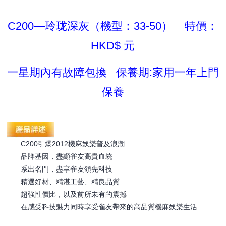
C200—玲珑深灰（機型：33-50） 特價：
HKD$ 元
一星期內有故障包換 保養期:家用一年上門
保養
C200引爆2012機麻娛樂普及浪潮
品牌基因，盡顯雀友高貴血統
系出名門，盡享雀友領先科技
精選好材、精湛工藝、精良品質
超強性價比，以及前所未有的震撼
在感受科技魅力同時享受雀友帶來的高品質機麻娛樂生活