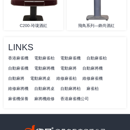
C200-玲珑酒紅
飛鳥系列—鋒尚酒紅
LINKS
香港麻雀機
電動麻雀枱
電動麻雀機
自動麻雀枱
自動麻雀機
電動麻將機
電動麻將
自動麻將機
自動麻將
電動麻將桌
維修麻雀枱
維修麻雀機
維修麻將機
自動麻將桌
自動麻將枱
麻雀枱
麻雀機保養
麻將機維修
香港麻雀機公司