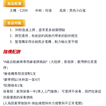
主機：C200 外框：玲珑 底座：黑色小白鲨
1、30秒急速上牌，盡享更多娛樂體驗
2、牌型通用，有效節約因換代帶來的額外開支
3、盤電機采用全銅異步電機，動力輸出更平穩
隨機配贈
*A級自動麻將專用麻雀牌兩副*（大陸牌，香港牌，臺灣牌任君選
擇）
*麻雀機專用清潔劑1支
*豪華煙缸/水杯架一套4只
*防塵檯布1塊
保養期：家用保養一年(專人上門服務） 可選擇不保養，我們也會提
供最優惠的保養價格
(人為因素導致除外:例如液體與外力撞擊與不正常電壓)