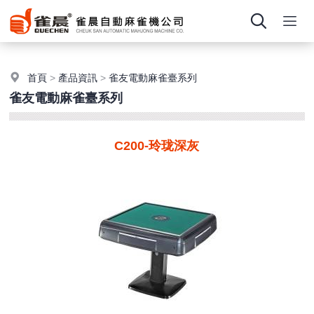
首頁
>
產品資訊
>
雀友電動麻雀臺系列
雀友電動麻雀臺系列
C200-玲珑深灰