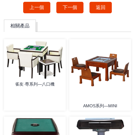
上一個
下一個
返回
相關產品
雀友·尊系列—八口機
AMOS系列—MINI