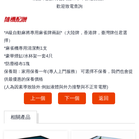
歡迎致電查詢
隨機配贈
*A級自動麻將專用麻雀牌兩副*（大陸牌，香港牌，臺灣牌任君選
擇）
*麻雀機專用清潔劑1支
*豪華煙缸/水杯架一套4只
*防塵檯布1塊
保養期：家用保養一年(專人上門服務） 可選擇不保養，我們也會提
供最優惠的保養價格
(人為因素導致除外:例如液體與外力撞擊與不正常電壓)
上一個
下一個
返回
相關產品