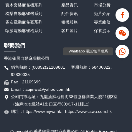
實木套裝麻雀機系列
產品資訊
市場分析
松樂自動麻雀機系列
配件资讯
短片介紹
雀友電動麻雀臺系列
租機服務
專業維修
歐派電動麻雀枱系列
客戶圖片
保養提示
聯繫我們
Whatsapp 電話/落單聯系
香港雀晨自動麻雀機公司
銷售熱線：(00852)21109881 客服熱線：68406822、
92830035
Fax：21109699
Email：aujmwa@yahoo.com.hk
公司門市地址：九龍油麻地碧街38號協群商業大廈21樓3室
（油麻地地鐵站A1出口直行60米,7-11樓上)
網址：https://www.mjwa.hk、
https://
www.cswa.com.hk
Copyright © 香港雀晨自動麻雀機公司 All Rights Reserved.