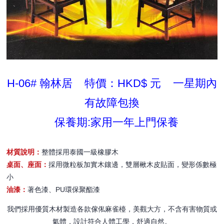
H-06# 翰林居 特價：HKD$ 元 一星期內
有故障包換
保養期:家用一年上門保養
材質說明：
整體採用泰國一級橡膠木
桌面、座面：
採用微粒板加實木鑲邊，雙層楸木皮貼面，變形係數極
小
油漆：
著色漆、PU環保聚酯漆
我們採用優質木材製造各款傢俬麻雀檯，美觀大方，不含有害物質或
氣體，設計符合人體工學，舒適自然。