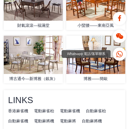
財氣滾滾—福滿堂
小蠻腰——東南亞風
Whatsapp 電話/落單聯系
博古通今—新博雅（銀灰）
博雅——簡歐
LINKS
香港麻雀機
電動麻雀枱
電動麻雀機
自動麻雀枱
自動麻雀機
電動麻將機
電動麻將
自動麻將機