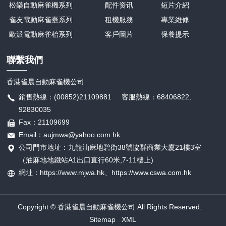
松樂自動麻雀機系列
配件资讯
短片介紹
雀友電動麻雀臺系列
租機服務
專業維修
歐派電動麻雀枱系列
客戶圖片
保養提示
聯繫我們
香港雀晨自動麻雀機公司
銷售熱線：(00852)21109881 客服熱線：68406822、
92830035
Fax：21109699
Email：aujmwa@yahoo.com.hk
公司門市地址：九龍油麻地碧街38號協群商業大廈21樓3室
（油麻地地鐵站A1出口直行60米,7-11樓上)
網址：https://www.mjwa.hk、
https://
www.cswa.com.hk
Copyright © 香港雀晨自動麻雀機公司 All Rights Reserved.
Sitemap
XML