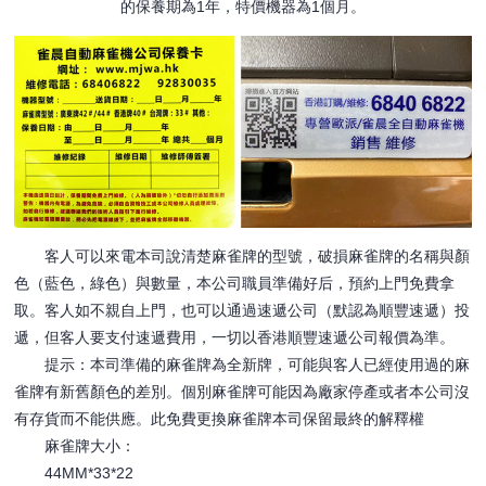
的保養期為1年，特價機器為1個月。
客人可以來電本司說清楚麻雀牌的型號，破損麻雀牌的名稱與顏
色（藍色，綠色）與數量，本公司職員準備好后，預約上門免費拿
取。客人如不親自上門，也可以通過速遞公司（默認為順豐速遞）投
遞，但客人要支付速遞費用，一切以香港順豐速遞公司報價為準。
提示：本司準備的麻雀牌為全新牌，可能與客人已經使用過的麻
雀牌有新舊顏色的差別。個別麻雀牌可能因為廠家停產或者本公司沒
有存貨而不能供應。此免費更換麻雀牌本司保留最終的解釋權
麻雀牌大小：
44MM*33*22