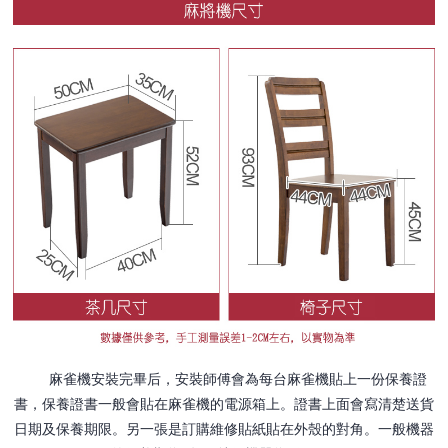
麻雀機安裝完畢后，安裝師傅會為每台麻雀機貼上一份保養證
書，保養證書一般會貼在麻雀機的電源箱上。證書上面會寫清楚送貨
日期及保養期限。另一張是訂購維修貼紙貼在外殼的對角。一般機器