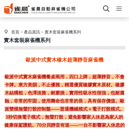
首頁
>
產品資訊
>
實木套裝麻雀機系列
實木套裝麻雀機系列
歐派中式實木橡木超薄靜音麻雀機
歐派中式實木麻雀機餐桌兩用，四口上牌，超薄靜音，不會
卡牌。東方美韻，不止優雅，精選優質橡膠實木原材。橡膠
木結構粗，色澤淡雅，耐磨損，實用性吸水性很強，也耐腐
蝕，非常的牢固，使用壽命也非常的長，具有保存價值。歐
派雙模無聲打骰控制盤——普通機械模式＋電子打骰模式。
3秒切換電子模式，無聲打骰，避免影響家人休息為家人的
健康保駕護航。70分貝靜音有道——一台不影響家人休息的