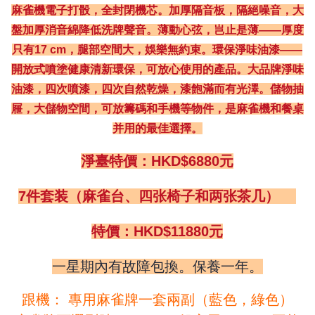
麻雀機電子打骰，全封閉機芯。加厚隔音板，隔絕噪音，大
盤加厚消音綿降低洗牌聲音。薄動心弦，岂止是薄——厚度
只有17 cm，腿部空間大，娛樂無約束。環保淨味油漆——
開放式噴塗健康清新環保，可放心使用的產品。大品牌淨味
油漆，四次噴漆，四次自然乾燥，漆飽滿而有光澤。儲物抽
屜，大儲物空間，可放籌碼和手機等物件，是麻雀機和餐桌
并用的最佳選擇。
淨臺特價：HKD$6880元
7件套装（麻雀台、四张椅子和两张茶几）
特價：HKD$11880元
一星期內有故障包換。保養一年。
跟機： 專用麻雀牌一套兩副（藍色，綠色）