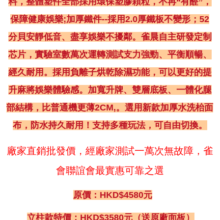
料，整體塑件全部採用環保塑膠顆粒，不再“有醛”，
保障健康娛樂;加厚鐵件--採用2.0厚鐵板不變形；52
分貝安靜低音、盡享娛樂不擾鄰。雀晨自主研發定制
芯片，實驗室數萬次運轉測試支力強勁、平衡順暢、
經久耐用。採用負離子烘乾除濕功能，可以更好的提
升麻將娛樂體驗感。加寬升牌、雙層底板、一體化腿
部結構，比普通機更薄2CM,。選用新款加厚水洗枱面
布，防水持久耐用！支持多種玩法，可自由切換。
廠家直銷批發價，經廠家測試一萬次無故障，雀
會聯誼會最實惠可靠之選
原價：HKD$4580元
立柱款特價：HKD$3580元（送原廠面板）