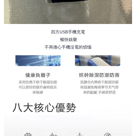
四方USB手機充電
暢快娛樂
不再擔心手機沒電的煩惱