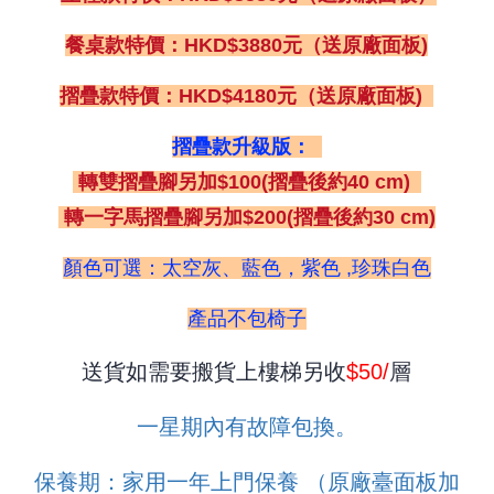
餐桌款特價：HKD$3880元（送原廠面板)
摺疊款特價：HKD$4180元（送原廠面板)
摺疊款升級版：
轉雙摺疊腳另加$100(摺疊後約40 cm)
轉一字馬摺疊腳另加$200(摺疊後約30 cm)
顏色可選：太空灰、藍色，紫色 ,珍珠白色
產品不包椅子
送貨如需要搬貨上樓梯另收
$50
/
層
一星期內有故障包換。
保養期：家用一年上門保養 （原廠臺面板加