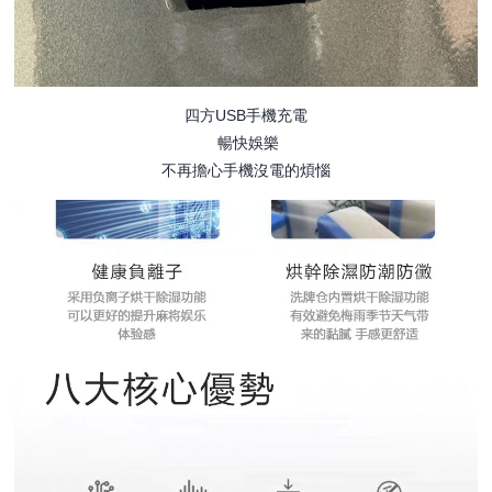
四方USB手機充電
暢快娛樂
不再擔心手機沒電的煩惱