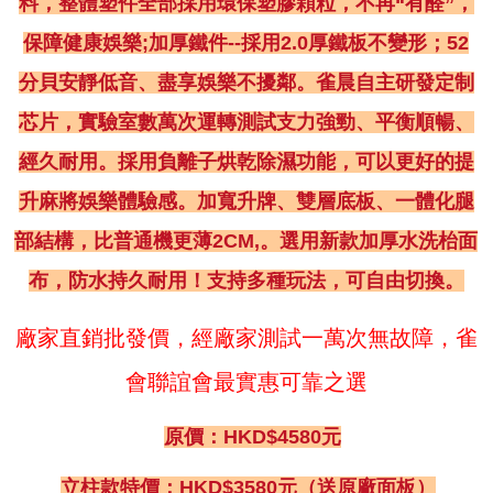
料，整體塑件全部採用環保塑膠顆粒，不再“有醛”，
保障健康娛樂;加厚鐵件--採用2.0厚鐵板不變形；52
分貝安靜低音、盡享娛樂不擾鄰。雀晨自主研發定制
芯片，實驗室數萬次運轉測試支力強勁、平衡順暢、
經久耐用。採用負離子烘乾除濕功能，可以更好的提
升麻將娛樂體驗感。加寬升牌、雙層底板、一體化腿
部結構，比普通機更薄2CM,。選用新款加厚水洗枱面
布，防水持久耐用！支持多種玩法，可自由切換。
廠家直銷批發價，經廠家測試一萬次無故障，雀
會聯誼會最實惠可靠之選
原價：HKD$4580元
立柱款特價：HKD$3580元（送原廠面板）