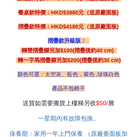
餐桌款特價：HKD$3880元（送原廠面板)
摺疊款特價：HKD$4180元（送原廠面板)
摺疊款升級版：
轉雙摺疊腳另加$100(摺疊後約40 cm)
轉一字馬摺疊腳另加$200(摺疊後約30 cm)
顏色可選：太空灰、藍色，紫色 ,珍珠白色
產品不包椅子
送貨如需要搬貨上樓梯另收
$50
/
層
一星期內有故障包換。
保養期：家用一年上門保養 （原廠臺面板加