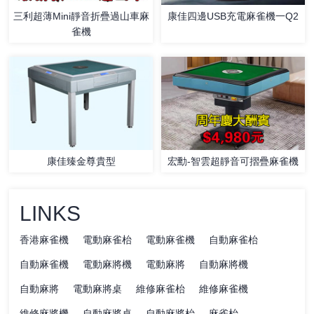
三利超薄Mini靜音折疊過山車麻
康佳四邊USB充電麻雀機一Q2
雀機
宏勳-智雲超靜音可摺疊麻雀機
康佳臻金尊貴型
LINKS
香港麻雀機
電動麻雀枱
電動麻雀機
自動麻雀枱
自動麻雀機
電動麻將機
電動麻將
自動麻將機
自動麻將
電動麻將桌
維修麻雀枱
維修麻雀機
維修麻將機
自動麻將桌
自動麻將枱
麻雀枱