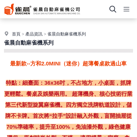
首頁
>
產品資訊
>
雀晨自動麻雀機系列
雀晨自動麻雀機系列
最新款--方和2.0MINI（迷你）超薄餐桌款過山車
特點：細臺面：36x36吋，不占地方，小桌面，抓牌
更輕鬆。餐桌及娛樂兩用。 超薄機身、核心技術行業
第三代新型旋翼麻雀機。四方獨立洗牌軌道設計，儲
牌不卡牌。首次將“拉手”設計融入外觀，盲開抽屉從
70%準確率，提升至100%，免油漆外觀，綠色健康