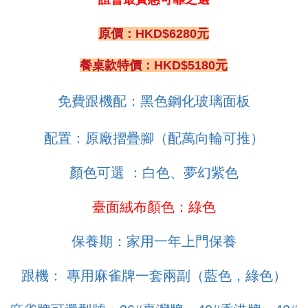
原價：HKD$6280元
餐桌款特價：HKD$5180元
免費跟機配：黑色鋼化玻璃面板
配置：原廠摺疊腳（配萬向輪可推）
顏色可選 ：白色、夢幻紫色
臺面絨布顏色：綠色
保養期：家用一年上門保養
跟機： 專用麻雀牌一套兩副（藍色，綠色）