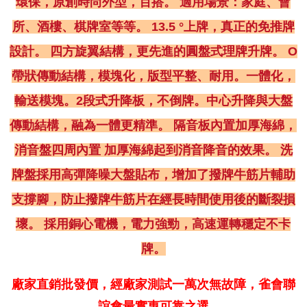
環保，原創時尚外型，百搭。 適用場景：家庭、會
所、酒樓、棋牌室等等。 13.5 °上牌，真正的免推牌
設計。 四方旋翼結構，更先進的圓盤式理牌升牌。 O
帶狀傳動結構，模塊化，版型平整、耐用。一體化，
輸送模塊。2段式升降板，不倒牌。中心升降與大盤
傳動結構，融為一體更精準。 隔音板內置加厚海綿，
消音盤四周內置 加厚海綿起到消音降音的效果。 洗
牌盤採用高彈降噪大盤貼布，增加了撥牌牛筋片輔助
支撐腳，防止撥牌牛筋片在經長時間使用後的斷裂損
壞。 採用銅心電機，電力強勁，高速運轉穩定不卡
牌。
廠家直銷批發價，經廠家測試一萬次無故障，雀會聯
誼會最實惠可靠之選