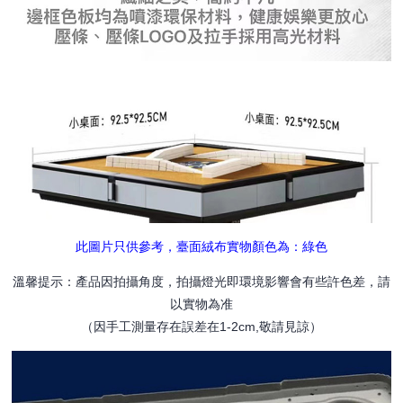
此圖片只供參考，臺面絨布實物顏色為：綠色
溫馨提示：產品因拍攝角度，拍攝燈光即環境影響會有些許色差，請
以實物為准
（因手工測量存在誤差在1-2cm,敬請見諒）