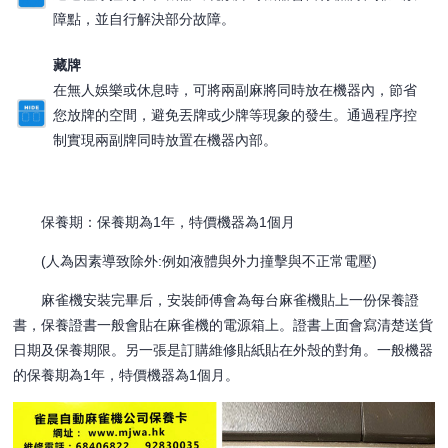
障點，並自行解決部分故障。
藏牌
在無人娛樂或休息時，可將兩副麻將同時放在機器內，節省
您放牌的空間，避免丟牌或少牌等現象的發生。通過程序控
制實現兩副牌同時放置在機器內部。
保養期：保養期為1年，特價機器為1個月
(人為因素導致除外:例如液體與外力撞擊與不正常電壓)
麻雀機安裝完畢后，安裝師傅會為每台麻雀機貼上一份保養證
書，保養證書一般會貼在麻雀機的電源箱上。證書上面會寫清楚送貨
日期及保養期限。另一張是訂購維修貼紙貼在外殼的對角。一般機器
的保養期為1年，特價機器為1個月。