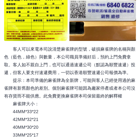
客人可以來電本司說清楚麻雀牌的型號，破損麻雀牌的名稱與顏
色（藍色，綠色）與數量，本公司職員準備好后，預約上門免費拿
取。客人如不親自上門，也可以通過速遞公司（默認為順豐速遞）投
遞，但客人要支付速遞費用，一切以香港順豐速遞公司報價為準。
提示：本司準備的麻雀牌為全新牌，可能與客人已經使用過的麻
雀牌有新舊顏色的差別。個別麻雀牌可能因為廠家停產或者本公司沒
有存貨而不能供應。此免費更換麻雀牌本司保留最終的解釋權
麻雀牌大小：
44MM*33*22
42MM*32*21
40MM*30*20
33MM*25*17