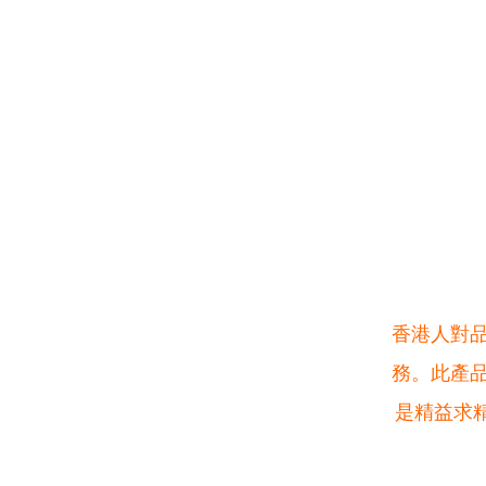
香港人對
務。
此產
是精益求