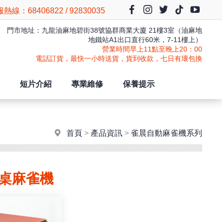
熱線：68406822 / 92830035
門市地址：九龍油麻地碧街38號協群商業大廈 21樓3室（油麻地
地鐵站A1出口直行60米，7-11樓上）
營業時間早上11點至晚上20：00
電話訂貨，最快一小時送貨，貨到收款，七日有壞包換
短片介紹
專業維修
保養提示
首頁
>
產品資訊
>
雀晨自動麻雀機系列
餐桌麻雀機