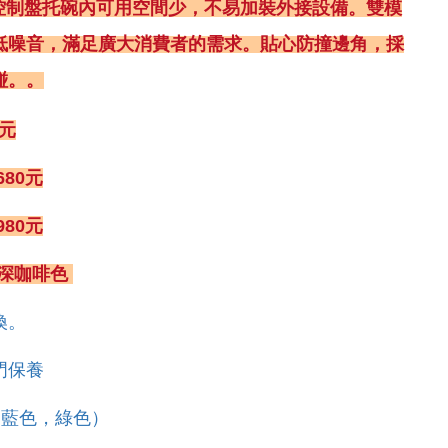
•控制盤托碗內可用空間少，不易加裝外接設備。雙模
低噪音，滿足廣大消費者的需求。貼心防撞邊角，採
碰。。
0元
680元
980元
、深咖啡色
換。
門保養
（藍色，綠色）