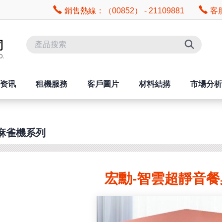
銷售熱線：（00852） - 21109881
客服
资讯
租機服務
客戶圖片
材料結搆
市場分析
麻雀機系列
宏勳-智雲超靜音