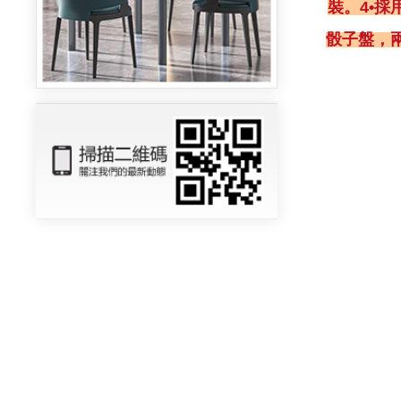
裝。4•
骰子盤，