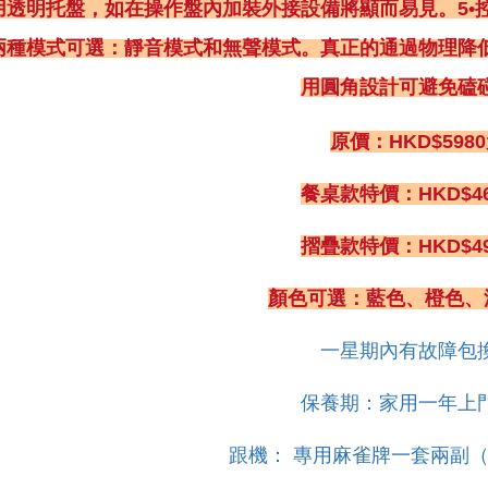
採用透明托盤，如在操作盤內加裝外接設備將顯而易見。5
兩種模式可選：靜音模式和無聲模式。真正的通過物理降
用圓角設計可避免磕
原價：HKD$598
餐桌款特價：HKD$4
摺疊款特價：HKD$4
顏色可選：藍色、橙色
一星期內有故障包
保養期：家用一年上
跟機： 專用麻雀牌一套兩副