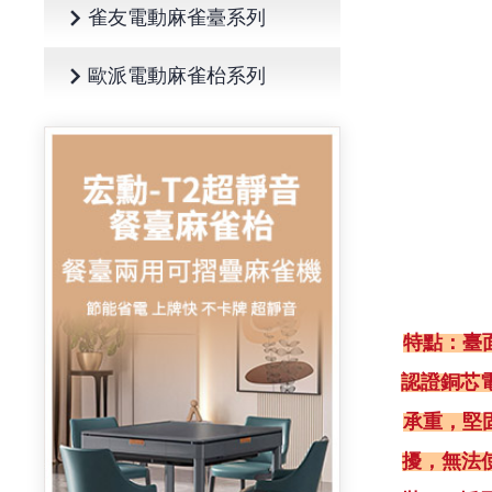
雀友電動麻雀臺系列
歐派電動麻雀枱系列
特點：臺面
認證銅芯
承重，堅
擾，無法