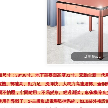
點擊放大
尺寸：38*38寸。地下至臺面高度31寸。宏勳全新一代麻
電機。轉速高、動力足、洗牌快、大馬力高速運轉。全銅封
固不怕壓，牢固耐用，不易變形。經過測試，麻雀機噪音少
使用作弊骰子。2•主板集成電壓監控系統，如加裝外接設