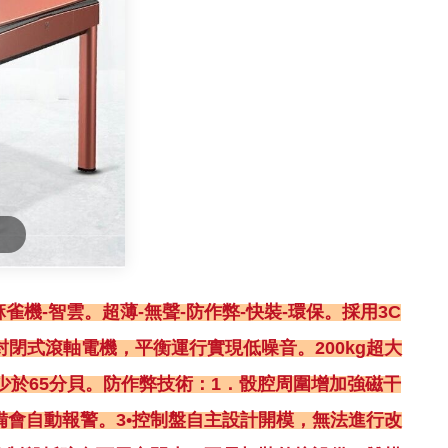
雀機-智雲。超薄-無聲-防作弊-快裝-環保。採用3C
閉式滾軸電機，平衡運行實現低噪音。200kg超大
於65分貝。防作弊技術：1．骰腔周圍增加強磁干
備會自動報警。3•控制盤自主設計開模，無法進行改