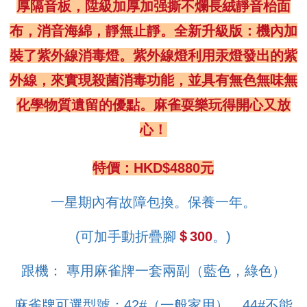
厚隔音板，
陞級加厚加强撕不爛長絨靜音枱面
布，消音海綿，靜無止靜。
全新升級版：機內加
裝了紫外線消毒燈。
紫外線燈利用汞燈發出的紫
外線，來實現殺菌消毒功能，
並具有無色無味無
化學物質遺留的優點。
麻雀耍樂玩得開心又放
心！
特價：HKD$4880元
一星期內有故障包換。保養一年。
(可加手動折疊腳
＄300
。)
跟機： 專用麻雀牌一套兩副（藍色，綠色）
麻雀牌可選型號：42#（一般家用），44#不能