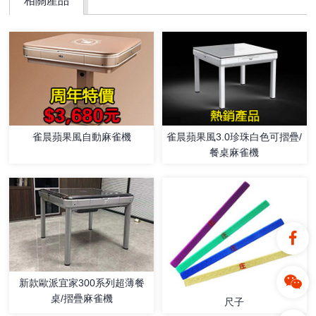
相關產品
雀晨蘋果風3.0珍珠白色可摺疊/
雀晨蘋果風自動麻雀機
餐桌麻雀機
新款歐派宜家300系列超薄餐
桌/摺疊麻雀機
尺子