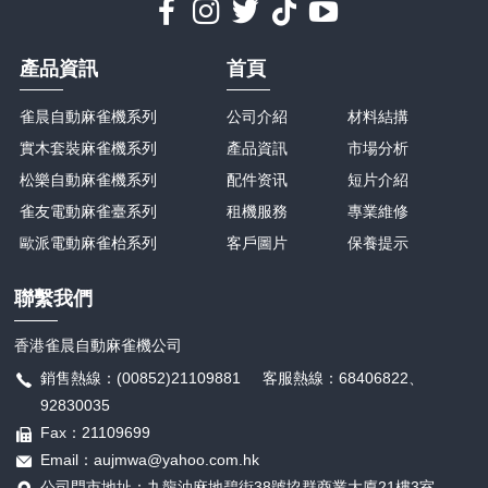
產品資訊
首頁
雀晨自動麻雀機系列
公司介紹
材料結搆
實木套裝麻雀機系列
產品資訊
市場分析
松樂自動麻雀機系列
配件资讯
短片介紹
雀友電動麻雀臺系列
租機服務
專業維修
歐派電動麻雀枱系列
客戶圖片
保養提示
聯繫我們
香港雀晨自動麻雀機公司
銷售熱線：(00852)21109881 客服熱線：68406822、
92830035
Fax：21109699
Email：aujmwa@yahoo.com.hk
公司門市地址：九龍油麻地碧街38號協群商業大廈21樓3室