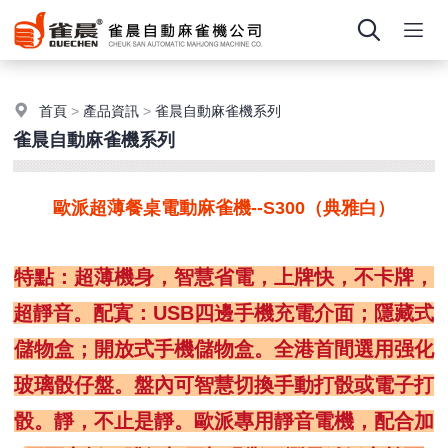
首頁
>
產品資訊
>
雀晨自動麻雀機系列
雀晨自動麻雀機系列
歐派超薄餐桌電動麻雀機--S300（典雅白）
特點：超薄機身，智慧省電，上牌快，不卡牌，
超靜音。
配寘：USB四邊手機充電介面；隱藏式
儲物盒；開放式手機儲物盒。
全港首間選用强化
玻璃骰仔盤。
盤內可智慧切換手動打骰或電子打
骰。
靜，不止是靜。歐派專用靜音電機，配合加