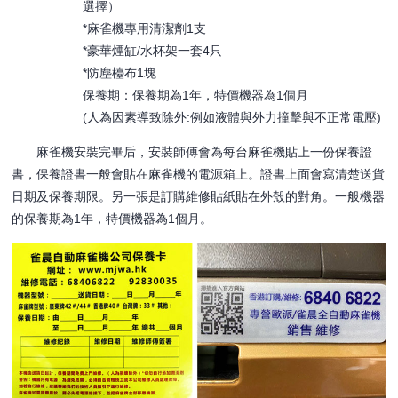
選擇）
*麻雀機專用清潔劑1支
*豪華煙缸/水杯架一套4只
*防塵檯布1塊
保養期：保養期為1年，特價機器為1個月
(人為因素導致除外:例如液體與外力撞擊與不正常電壓)
麻雀機安裝完畢后，安裝師傅會為每台麻雀機貼上一份保養證
書，保養證書一般會貼在麻雀機的電源箱上。證書上面會寫清楚送貨
日期及保養期限。另一張是訂購維修貼紙貼在外殼的對角。一般機器
的保養期為1年，特價機器為1個月。