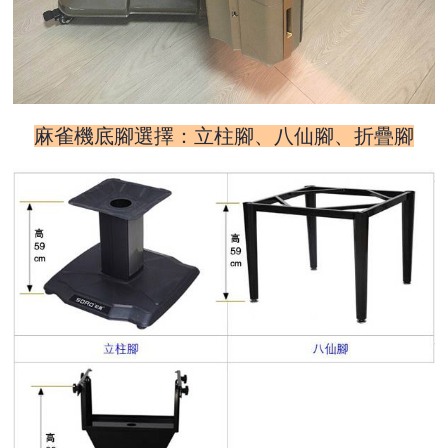
麻雀機底腳選擇：立柱腳、八仙腳、折疊腳