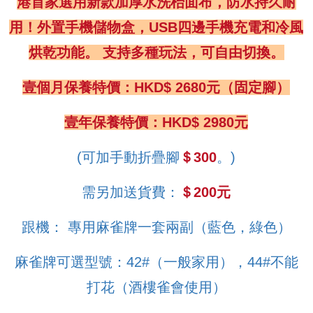
港首家選用新款加厚水洗枱面布，防水持久耐
用！
外置手機儲物盒，USB四邊手機充電和冷風
烘乾功能。 支持多種玩法，可自由切換。
壹個月保養特價：HKD$ 2680元（固定腳）
壹年保養特價：HKD$ 2980元
(可加手動折疊腳
＄300
。)
需另加送貨費：
＄200元
跟機： 專用麻雀牌一套兩副（藍色，綠色）
麻雀牌可選型號：42#（一般家用），44#不能
打花（酒樓雀會使用）