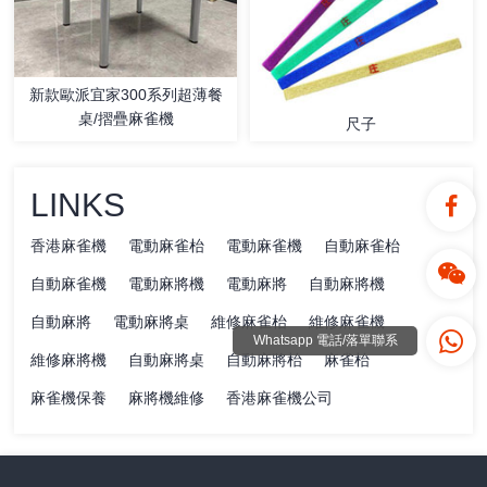
新款歐派宜家300系列超薄餐
桌/摺疊麻雀機
尺子
LINKS
香港麻雀機
電動麻雀枱
電動麻雀機
自動麻雀枱
自動麻雀機
電動麻將機
電動麻將
自動麻將機
自動麻將
電動麻將桌
維修麻雀枱
維修麻雀機
Whatsapp 電話/落單聯系
維修麻將機
自動麻將桌
自動麻將枱
麻雀枱
麻雀機保養
麻將機維修
香港麻雀機公司