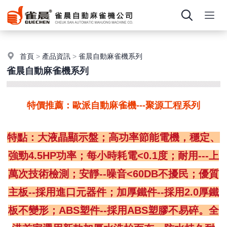
首頁
>
產品資訊
>
雀晨自動麻雀機系列
雀晨自動麻雀機系列
特價推薦：歐派自動麻雀機---聚源工程系列
特點：大液晶顯示盤；高功率節能電機，穩定、
強勁4.5HP功率；
每小時耗電<0.1度；耐用---上
萬次技術檢測；安靜--噪音<60DB不擾民；
優質
主板--採用進口元器件；加厚鐵件--採用2.0厚鐵
板不變形；
ABS塑件--採用ABS塑膠不易碎。全