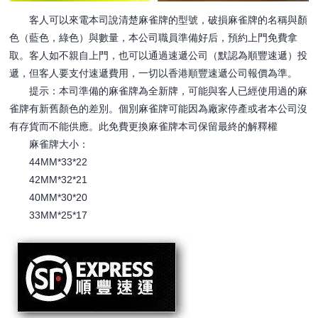
客人可以來電本司說清楚麻雀牌的型號，破損麻雀牌的名稱與顏
色（藍色，綠色）與數量，本公司職員準備好后，預約上門免費拿
取。客人如不親自上門，也可以通過速遞公司（默認為順豐速遞）投
遞，但客人要支付速遞費用，一切以香港順豐速遞公司報價為準。
提示：本司準備的麻雀牌為全新牌，可能與客人已經使用過的麻
雀牌有新舊顏色的差別。個別麻雀牌可能因為廠家停產或者本公司沒
有存貨而不能供應。此免費更換麻雀牌本司保留最終的解釋權
麻雀牌大小：
44MM*33*22
42MM*32*21
40MM*30*20
33MM*25*17