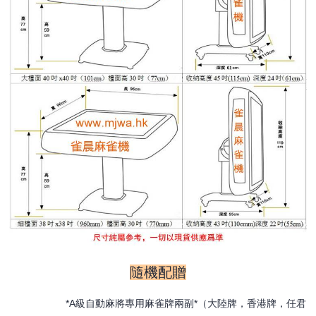
隨機配贈
*A級自動麻將專用麻雀牌兩副*（大陸牌，香港牌，任君