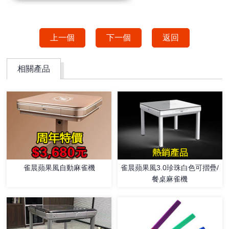
上一個
下一個
返回
相關產品
雀晨蘋果風3.0珍珠白色可摺疊/
雀晨蘋果風自動麻雀機
餐桌麻雀機