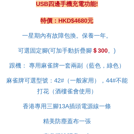
USB四邊手機充電功能!
特價：HKD$4680元
一星期內有故障包換。保養一年。
可選固定腳(可加手動折疊腳
＄300
。)
跟機： 專用麻雀牌一套兩副（藍色，綠色）
麻雀牌可選型號：42#（一般家用），44#不能
打花（酒樓雀會使用）
香港專用三腳13A插頭電源線一條
精美防塵蓋布一張