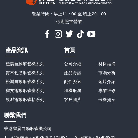
營業時間：早上11：00 至 晚上20：00
假期照常營業
產品資訊
首頁
雀晨自動麻雀機系列
公司介紹
材料結搆
實木套裝麻雀機系列
產品資訊
市場分析
松樂自動麻雀機系列
配件资讯
短片介紹
雀友電動麻雀臺系列
租機服務
專業維修
歐派電動麻雀枱系列
客戶圖片
保養提示
聯繫我們
香港雀晨自動麻雀機公司
銷售熱線：(00852)21109881 客服熱線：68406822、