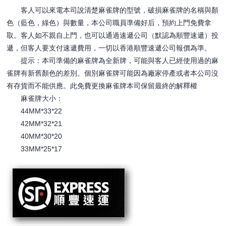
客人可以來電本司說清楚麻雀牌的型號，破損麻雀牌的名稱與顏
色（藍色，綠色）與數量，本公司職員準備好后，預約上門免費拿
取。客人如不親自上門，也可以通過速遞公司（默認為順豐速遞）投
遞，但客人要支付速遞費用，一切以香港順豐速遞公司報價為準。
提示：本司準備的麻雀牌為全新牌，可能與客人已經使用過的麻
雀牌有新舊顏色的差別。個別麻雀牌可能因為廠家停產或者本公司沒
有存貨而不能供應。此免費更換麻雀牌本司保留最終的解釋權
麻雀牌大小：
44MM*33*22
42MM*32*21
40MM*30*20
33MM*25*17