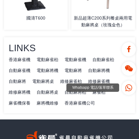
國濤T600
新品超薄C200系列餐桌兩用電
動麻將桌（玫瑰金色）
LINKS
香港麻雀機
電動麻雀枱
電動麻雀機
自動麻雀枱
自動麻雀機
電動麻將機
電動麻將
自動麻將機
自動麻將
電動麻將桌
維修麻雀枱
維修麻雀機
Whatsapp 電話/落單聯系
維修麻將機
自動麻將桌
自動麻將枱
麻雀枱
麻雀機保養
麻將機維修
香港麻雀機公司