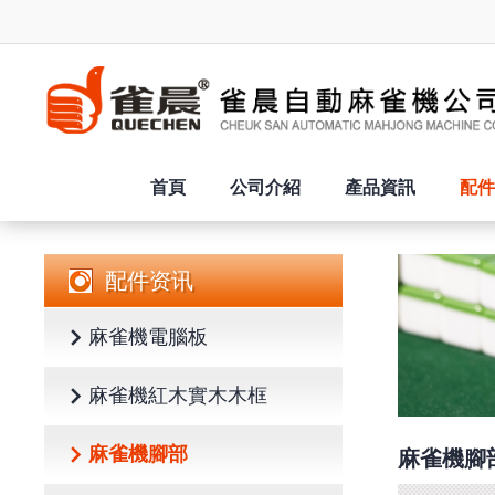
首頁
公司介紹
產品資訊
配件
配件资讯
麻雀機電腦板
麻雀機紅木實木木框
麻雀機腳部
麻雀機腳