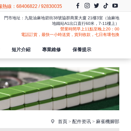
熱線：68406822 / 92830035
門市地址：九龍油麻地碧街38號協群商業大廈 21樓3室（油麻地
地鐵站A1出口直行60米，7-11樓上）
營業時間早上11點至晚上20：00
電話訂貨，最快一小時送貨，貨到收款，七日有壞包換
短片介紹
專業維修
保養提示
首頁
>
配件资讯
>
麻雀機腳部