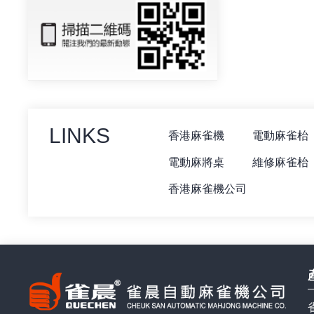
LINKS
香港麻雀機
電動麻雀枱
電動麻將桌
維修麻雀枱
香港麻雀機公司