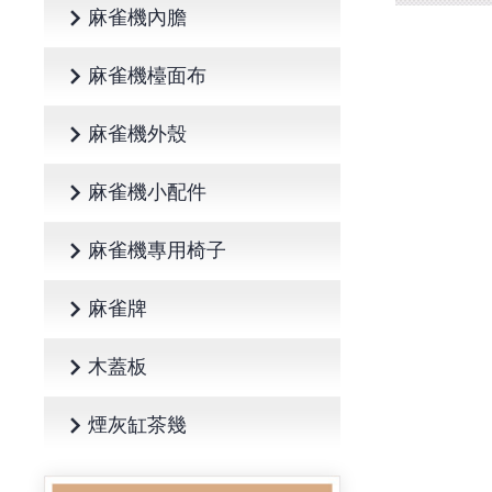
麻雀機內膽
麻雀機檯面布
麻雀機外殼
麻雀機小配件
麻雀機專用椅子
麻雀牌
木蓋板
煙灰缸茶幾