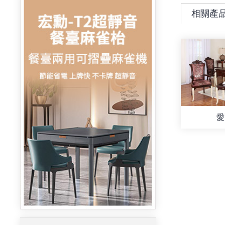
相關產
愛