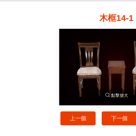
木框14-1
點擊放大
上一個
下一個