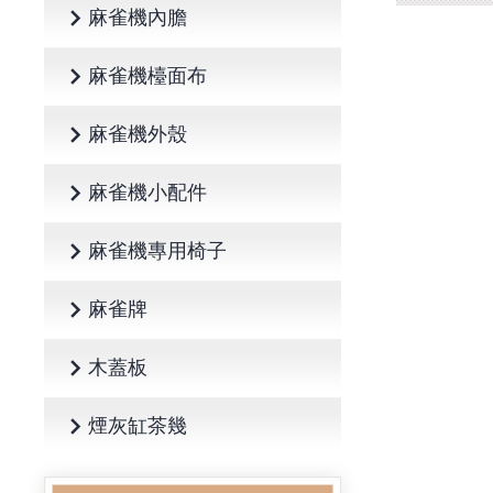
麻雀機內膽
麻雀機檯面布
麻雀機外殼
麻雀機小配件
麻雀機專用椅子
麻雀牌
木蓋板
煙灰缸茶幾