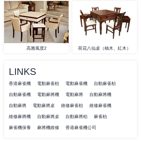
高雅風度2
荷花八仙桌（柚木、紅木）
LINKS
香港麻雀機
電動麻雀枱
電動麻雀機
自動麻雀枱
自動麻雀機
電動麻將機
電動麻將
自動麻將機
自動麻將
電動麻將桌
維修麻雀枱
維修麻雀機
維修麻將機
自動麻將桌
自動麻將枱
麻雀枱
麻雀機保養
麻將機維修
香港麻雀機公司