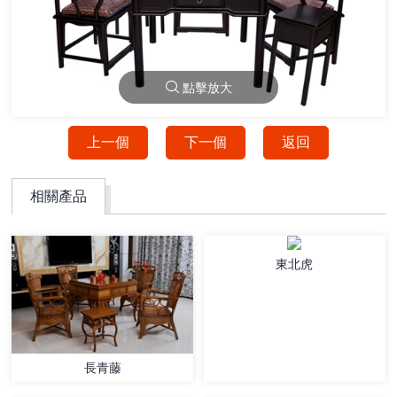
點擊放大
上一個
下一個
返回
相關產品
東北虎
長青藤