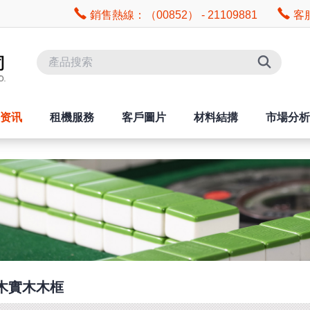
銷售熱線：（00852） - 21109881
客服
资讯
租機服務
客戶圖片
材料結搆
市場分析
木實木木框