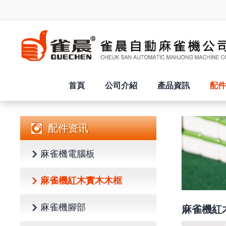
首頁
公司介紹
產品資訊
配件
配件资讯
麻雀機電腦板
麻雀機紅木實木木框
麻雀機腳部
麻雀機紅