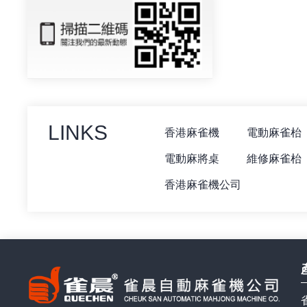
LINKS
香港麻雀機
電動麻雀枱
電動麻將桌
維修麻雀枱
香港麻雀機公司