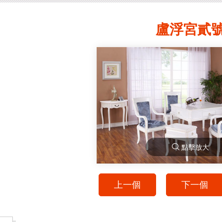
盧浮宮貳
點擊放大
上一個
下一個