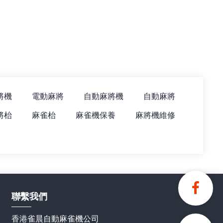
將機
電動麻將
自動麻將機
自動麻將
將枱
麻雀枱
麻雀機保養
麻將機維修
聯繫我們
香港雀晨自動麻雀機公司