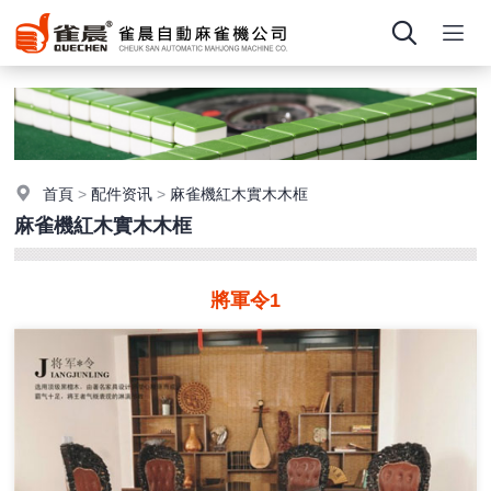
首頁
>
配件资讯
>
麻雀機紅木實木木框
麻雀機紅木實木木框
將軍令1