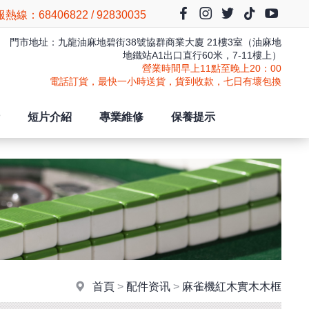
熱線：68406822 / 92830035
門市地址：九龍油麻地碧街38號協群商業大廈 21樓3室（油麻地
地鐵站A1出口直行60米，7-11樓上）
營業時間早上11點至晚上20：00
電話訂貨，最快一小時送貨，貨到收款，七日有壞包換
短片介紹
專業維修
保養提示
首頁
>
配件资讯
>
麻雀機紅木實木木框