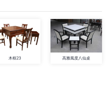
木框23
高雅風度八仙桌