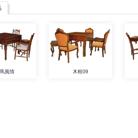
品
馬風情
木框09