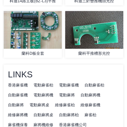
科迪14路主板(BZ-L3)平推
科迪三針疊推機頭光控
蘭科D板全套
蘭科平推槽形光控
LINKS
香港麻雀機
電動麻雀枱
電動麻雀機
自動麻雀枱
自動麻雀機
電動麻將機
電動麻將
自動麻將機
自動麻將
電動麻將桌
維修麻雀枱
維修麻雀機
維修麻將機
自動麻將桌
自動麻將枱
麻雀枱
麻雀機保養
麻將機維修
香港麻雀機公司