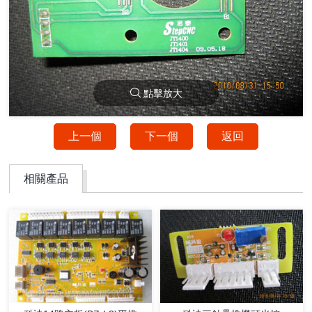
點擊放大
上一個
下一個
返回
相關產品