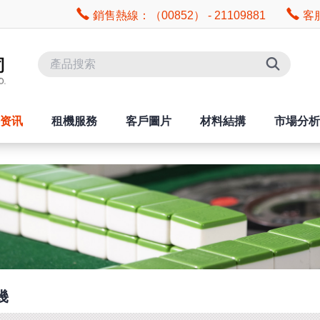
銷售熱線：（00852） - 21109881
客服
资讯
租機服務
客戶圖片
材料結搆
市場分析
幾