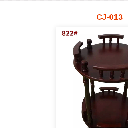
CJ-013