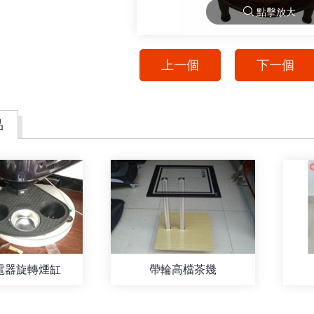
點擊放大
上一個
下一個
品
電器旋轉煙缸
帶輪高檔茶幾