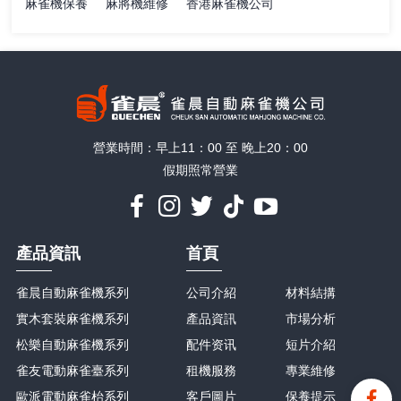
麻雀機保養
麻將機維修
香港麻雀機公司
營業時間：早上11：00 至 晚上20：00
假期照常營業
產品資訊
首頁
雀晨自動麻雀機系列
公司介紹
材料結搆
實木套裝麻雀機系列
產品資訊
市場分析
松樂自動麻雀機系列
配件资讯
短片介紹
雀友電動麻雀臺系列
租機服務
專業維修
歐派電動麻雀枱系列
客戶圖片
保養提示