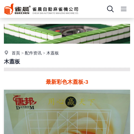
首頁
>
配件资讯
>
木蓋板
木蓋板
最新彩色木蓋板-3