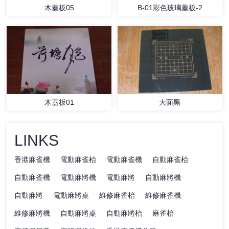
木蓋板05
B-01彩色玻璃蓋板-2
木蓋板01
大面黑
LINKS
香港麻雀機
電動麻雀枱
電動麻雀機
自動麻雀枱
自動麻雀機
電動麻將機
電動麻將
自動麻將機
自動麻將
電動麻將桌
維修麻雀枱
維修麻雀機
維修麻將機
自動麻將桌
自動麻將枱
麻雀枱