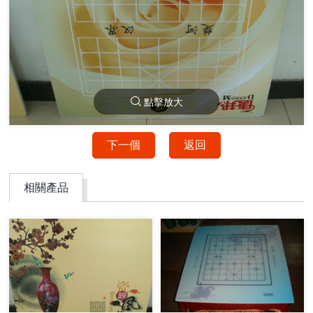
點擊放大
下一個
返回
相關產品