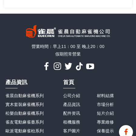
營業時間：早上11：00 至 晚上20：00
假期照常營業
產品資訊
首頁
雀晨自動麻雀機系列
公司介紹
材料結搆
實木套裝麻雀機系列
產品資訊
市場分析
松樂自動麻雀機系列
配件资讯
短片介紹
雀友電動麻雀臺系列
租機服務
專業維修
歐派電動麻雀枱系列
客戶圖片
保養提示