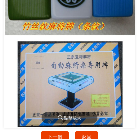
點擊放大
下一個
返回