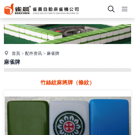
首頁
>
配件资讯
>
麻雀牌
麻雀牌
竹絲紋麻將牌（條紋）