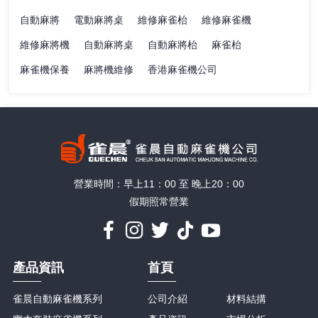
自動麻將
電動麻將桌
維修麻雀枱
維修麻雀機
維修麻將機
自動麻將桌
自動麻將枱
麻雀枱
麻雀機保養
麻將機維修
香港麻雀機公司
營業時間：早上11：00 至 晚上20：00
假期照常營業
產品資訊
首頁
雀晨自動麻雀機系列
公司介紹
材料結搆