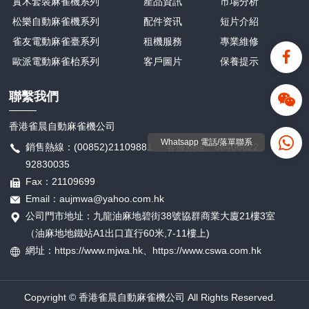
實木套裝麻雀機系列
產品資訊
市場分析
松樂自動麻雀機系列
配件资讯
短片介紹
雀友電動麻雀臺系列
租機服務
專業維修
歐派電動麻雀枱系列
客戶圖片
保養提示
聯繫我們
香港雀晨自動麻雀機公司
Whatsapp 電話/落單聯系
銷售熱線：(00852)21109881 客服熱線：68406822、
92830035
Fax：21109699
Email：aujmwa@yahoo.com.hk
公司門市地址：九龍油麻地碧街38號協群商業大廈21樓3室
（油麻地地鐵站A1出口直行60米,7-11樓上)
網址：https://www.mjwa.hk、
https://
www.cswa.com.hk
Copyright © 香港雀晨自動麻雀機公司 All Rights Reserved.