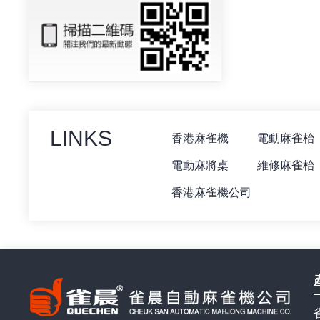
LINKS
香港麻雀機
電動麻雀枱
電動麻將桌
維修麻雀枱
香港麻雀機公司