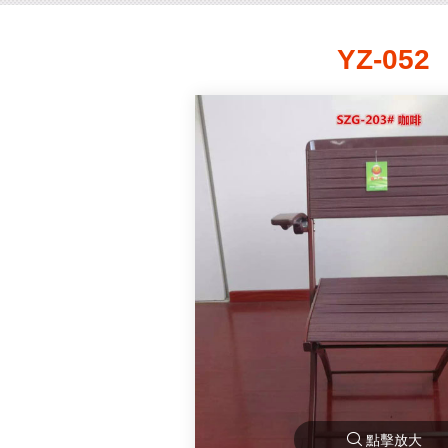
YZ-052
點擊放大