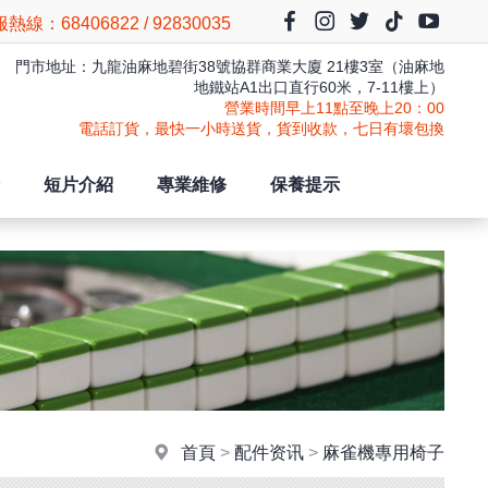
熱線：68406822 / 92830035
門市地址：九龍油麻地碧街38號協群商業大廈 21樓3室（油麻地
地鐵站A1出口直行60米，7-11樓上）
營業時間早上11點至晚上20：00
電話訂貨，最快一小時送貨，貨到收款，七日有壞包換
短片介紹
專業維修
保養提示
首頁
>
配件资讯
>
麻雀機專用椅子