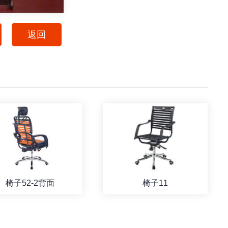
返回
椅子52-2背面
椅子11