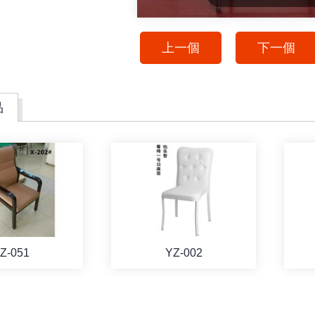
上一個
下一個
品
Z-051
YZ-002