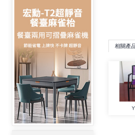
相關產
Y