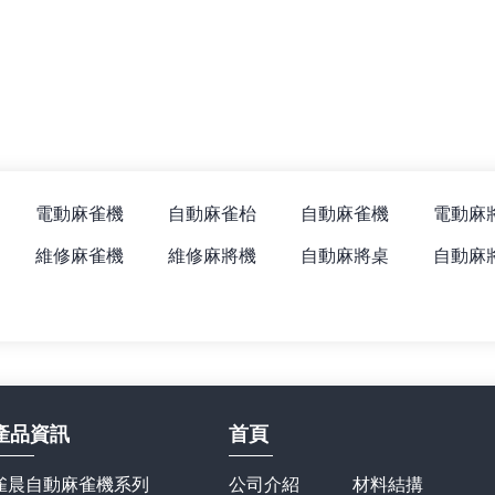
電動麻雀機
自動麻雀枱
自動麻雀機
電動麻
維修麻雀機
維修麻將機
自動麻將桌
自動麻
產品資訊
首頁
雀晨自動麻雀機系列
公司介紹
材料結搆