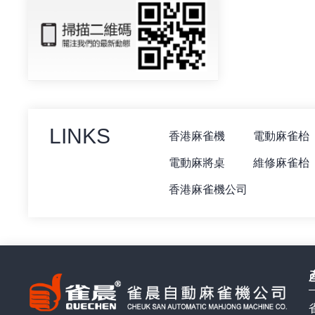
LINKS
香港麻雀機
電動麻雀枱
電動麻將桌
維修麻雀枱
香港麻雀機公司