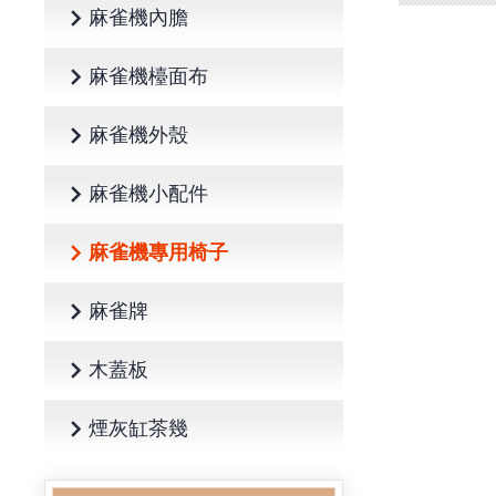
麻雀機內膽
麻雀機檯面布
麻雀機外殼
麻雀機小配件
麻雀機專用椅子
麻雀牌
木蓋板
煙灰缸茶幾