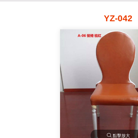
YZ-042
點擊放大