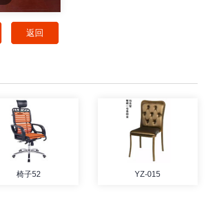
返回
椅子52
YZ-015