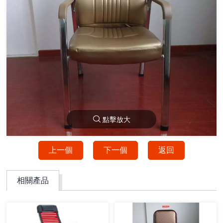
點擊放大
上一個
下一個
返回
相關產品