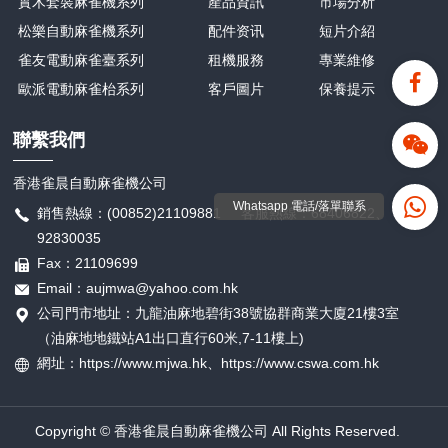
實木套裝麻雀機系列
產品資訊
市場分析
松樂自動麻雀機系列
配件资讯
短片介紹
雀友電動麻雀臺系列
租機服務
專業維修
歐派電動麻雀枱系列
客戶圖片
保養提示
聯繫我們
香港雀晨自動麻雀機公司
Whatsapp 電話/落單聯系
銷售熱線：(00852)21109881 客服熱線：68406822、
92830035
Fax：21109699
Email：aujmwa@yahoo.com.hk
公司門市地址：九龍油麻地碧街38號協群商業大廈21樓3室
（油麻地地鐵站A1出口直行60米,7-11樓上)
網址：https://www.mjwa.hk、
https://
www.cswa.com.hk
Copyright © 香港雀晨自動麻雀機公司 All Rights Reserved.