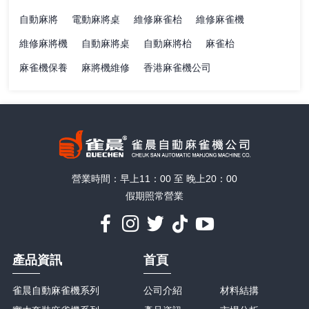
自動麻將
電動麻將桌
維修麻雀枱
維修麻雀機
維修麻將機
自動麻將桌
自動麻將枱
麻雀枱
麻雀機保養
麻將機維修
香港麻雀機公司
營業時間：早上11：00 至 晚上20：00
假期照常營業
產品資訊
首頁
雀晨自動麻雀機系列
公司介紹
材料結搆