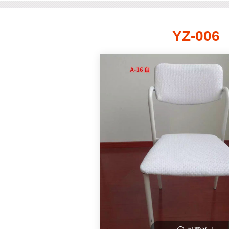
YZ-006