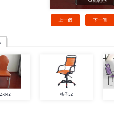
點擊放大
上一個
下一個
品
Z-042
椅子32