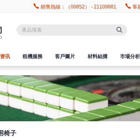
銷售熱線：（00852） - 21109881
客服
资讯
租機服務
客戶圖片
材料結搆
市場分析
用椅子