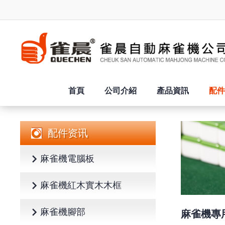
首頁
公司介紹
產品資訊
配件
配件资讯
麻雀機電腦板
麻雀機紅木實木木框
麻雀機腳部
麻雀機專