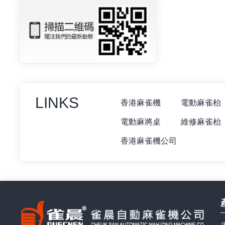
LINKS
香港麻雀機
電動麻雀枱
電動麻將桌
維修麻雀枱
香港麻雀機公司