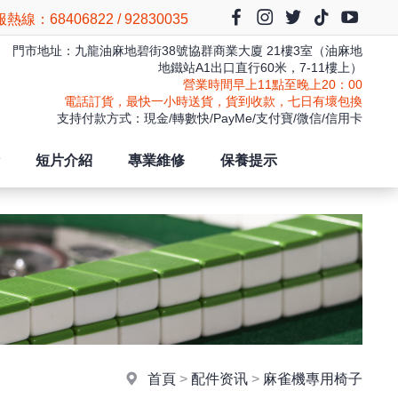
熱線：68406822 / 92830035
門市地址：九龍油麻地碧街38號協群商業大廈 21樓3室（油麻地
地鐵站A1出口直行60米，7-11樓上）
營業時間早上11點至晚上20：00
電話訂貨，最快一小時送貨，貨到收款，七日有壞包換
支持付款方式：現金/轉數快/PayMe/支付寶/微信/信用卡
短片介紹
專業維修
保養提示
首頁
>
配件资讯
>
麻雀機專用椅子