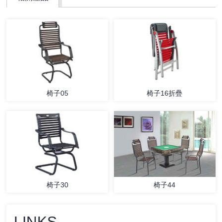
椅子05
椅子16折疊
椅子30
椅子44
LINKS