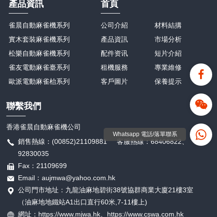
產品資訊
首頁
雀晨自動麻雀機系列
公司介紹
材料結搆
實木套裝麻雀機系列
產品資訊
市場分析
松樂自動麻雀機系列
配件资讯
短片介紹
雀友電動麻雀臺系列
租機服務
專業維修
歐派電動麻雀枱系列
客戶圖片
保養提示
聯繫我們
香港雀晨自動麻雀機公司
Whatsapp 電話/落單聯系
銷售熱線：(00852)21109881 客服熱線：68406822、
92830035
Fax：21109699
Email：aujmwa@yahoo.com.hk
公司門市地址：九龍油麻地碧街38號協群商業大廈21樓3室
（油麻地地鐵站A1出口直行60米,7-11樓上)
網址：https://www.mjwa.hk、
https://
www.cswa.com.hk