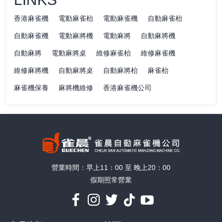
香港麻雀機
電動麻雀枱
電動麻雀機
自動麻雀枱
自動麻雀機
電動麻將機
電動麻將
自動麻將機
自動麻將
電動麻將桌
維修麻雀枱
維修麻雀機
維修麻將機
自動麻將桌
自動麻將枱
麻雀枱
麻雀機保養
麻將機維修
香港麻雀機公司
營業時間：早上11：00 至 晚上20：00
假期照常營業