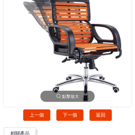
點擊放大
上一個
下一個
返回
相關產品