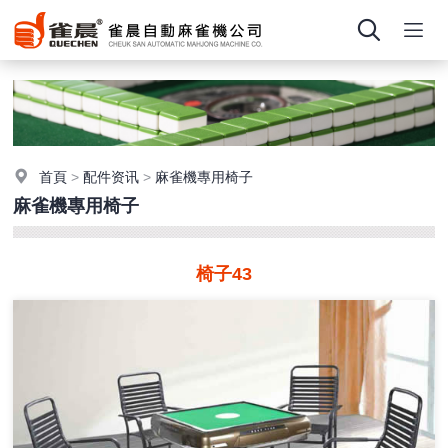
首頁
>
配件资讯
>
麻雀機專用椅子
麻雀機專用椅子
椅子43