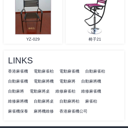
YZ-029
椅子21
LINKS
香港麻雀機
電動麻雀枱
電動麻雀機
自動麻雀枱
自動麻雀機
電動麻將機
電動麻將
自動麻將機
自動麻將
電動麻將桌
維修麻雀枱
維修麻雀機
維修麻將機
自動麻將桌
自動麻將枱
麻雀枱
麻雀機保養
麻將機維修
香港麻雀機公司