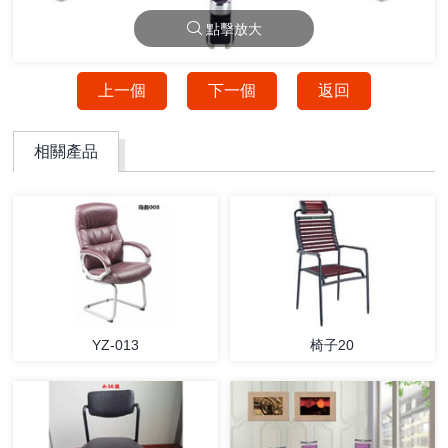
點擊放大
上一個
下一個
返回
相關產品
YZ-013
椅子20