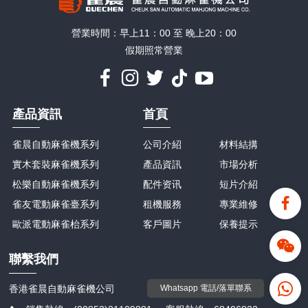
營業時間：早上11：00 至 晚上20：00
假期照常營業
產品資訊
首頁
雀晨自動麻雀機系列
公司介紹
材料結搆
實木套裝麻雀機系列
產品資訊
市場分析
松樂自動麻雀機系列
配件资讯
短片介紹
雀友電動麻雀臺系列
租機服務
專業維修
歐派電動麻雀枱系列
客戶圖片
保養提示
聯繫我們
香港雀晨自動麻雀機公司
Whatsapp 電話/落單聯系