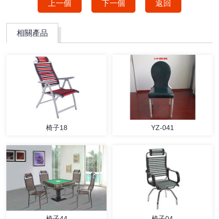
上一個
下一個
返回
相關產品
椅子18
YZ-041
椅子44
椅子04