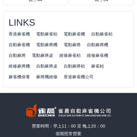
LINKS
香港麻雀機
電動麻雀枱
電動麻雀機
自動麻雀枱
自動麻雀機
電動麻將機
電動麻將
自動麻將機
自動麻將
電動麻將桌
維修麻雀枱
維修麻雀機
維修麻將機
自動麻將桌
自動麻將枱
麻雀枱
麻雀機保養
麻將機維修
香港麻雀機公司
營業時間：早上11：00 至 晚上20：00
假期照常營業