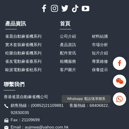
產品資訊
首頁
雀晨自動麻雀機系列
公司介紹
材料結搆
實木套裝麻雀機系列
產品資訊
市場分析
松樂自動麻雀機系列
配件资讯
短片介紹
雀友電動麻雀臺系列
租機服務
專業維修
歐派電動麻雀枱系列
客戶圖片
保養提示
聯繫我們
香港雀晨自動麻雀機公司
Whatsapp 電話/落單聯系
銷售熱線：(00852)21109881 客服熱線：68406822、
92830035
Fax：21109699
Email：aujmwa@yahoo.com.hk