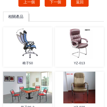
上一個
下一個
返回
相關產品
椅子50
YZ-013