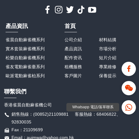
產品資訊
首頁
雀晨自動麻雀機系列
公司介紹
材料結搆
實木套裝麻雀機系列
產品資訊
市場分析
松樂自動麻雀機系列
配件资讯
短片介紹
雀友電動麻雀臺系列
租機服務
專業維修
歐派電動麻雀枱系列
客戶圖片
保養提示
聯繫我們
香港雀晨自動麻雀機公司
Whatsapp 電話/落單聯系
銷售熱線：(00852)21109881 客服熱線：68406822、
92830035
Fax：21109699
Email：aujmwa@yahoo.com.hk