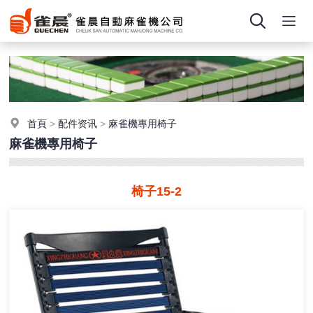
首頁
>
配件资讯
>
麻雀機專用椅子
麻雀機專用椅子
椅子15-2