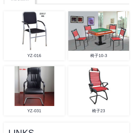
YZ-016
椅子10-3
YZ-031
椅子23
LINKS