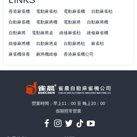
香港麻雀機
電動麻雀枱
電動麻雀機
自動麻雀枱
自動麻雀機
電動麻將機
電動麻將
自動麻將機
自動麻將
電動麻將桌
維修麻雀枱
維修麻雀機
維修麻將機
自動麻將桌
自動麻將枱
麻雀枱
麻雀機保養
麻將機維修
香港麻雀機公司
營業時間：早上11：00 至 晚上20：00
假期照常營業