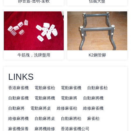
靜音蓋-透明-柔軟
信義大盤
牛筋塊，洗牌盤用
K2鋼管腳
LINKS
香港麻雀機
電動麻雀枱
電動麻雀機
自動麻雀枱
自動麻雀機
電動麻將機
電動麻將
自動麻將機
自動麻將
電動麻將桌
維修麻雀枱
維修麻雀機
維修麻將機
自動麻將桌
自動麻將枱
麻雀枱
麻雀機保養
麻將機維修
香港麻雀機公司