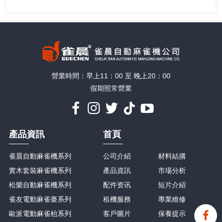
營業時間：早上11：00 至 晚上20：00
假期照常營業
產品資訊
首頁
雀晨自動麻雀機系列
公司介紹
材料結搆
實木套裝麻雀機系列
產品資訊
市場分析
松樂自動麻雀機系列
配件资讯
短片介紹
雀友電動麻雀臺系列
租機服務
專業維修
歐派電動麻雀枱系列
客戶圖片
保養提示