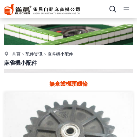
首頁
>
配件资讯
>
麻雀機小配件
麻雀機小配件
無傘齒機頭齒輪