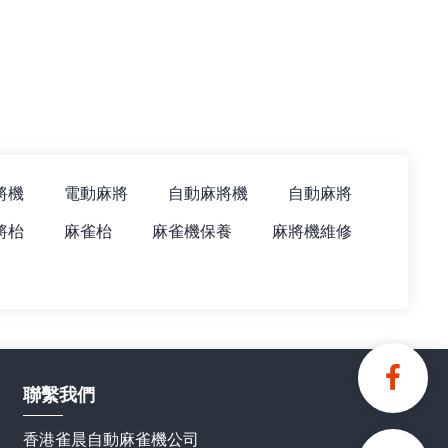
將機
電動麻將
自動麻將機
自動麻將
將枱
麻雀枱
麻雀機保養
麻將機維修
聯繫我們
香港雀晨自動麻雀機公司