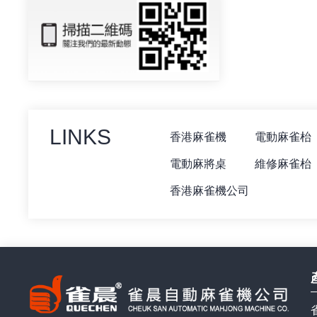
LINKS
香港麻雀機
電動麻雀枱
電動麻將桌
維修麻雀枱
香港麻雀機公司