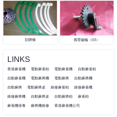
刮牌條
搖臂齒輪（03）
LINKS
香港麻雀機
電動麻雀枱
電動麻雀機
自動麻雀枱
自動麻雀機
電動麻將機
電動麻將
自動麻將機
自動麻將
電動麻將桌
維修麻雀枱
維修麻雀機
維修麻將機
自動麻將桌
自動麻將枱
麻雀枱
麻雀機保養
麻將機維修
香港麻雀機公司