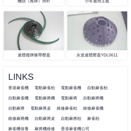
機頭（推牌）滑杆
小冬通用主板
連體撥牌條帶壓蓋
永達連體壓蓋YDL0611
LINKS
香港麻雀機
電動麻雀枱
電動麻雀機
自動麻雀枱
自動麻雀機
電動麻將機
電動麻將
自動麻將機
自動麻將
電動麻將桌
維修麻雀枱
維修麻雀機
維修麻將機
自動麻將桌
自動麻將枱
麻雀枱
麻雀機保養
麻將機維修
香港麻雀機公司