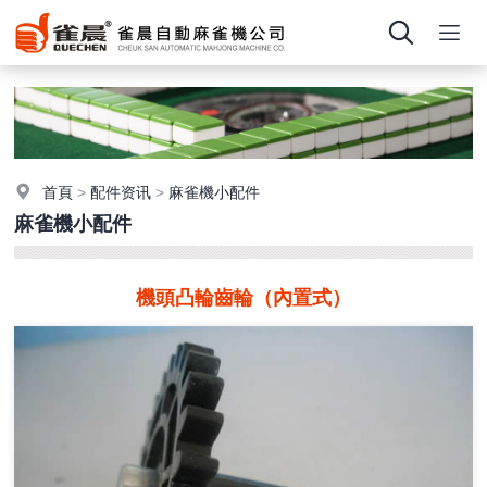
首頁
>
配件资讯
>
麻雀機小配件
麻雀機小配件
機頭凸輪齒輪（內置式）