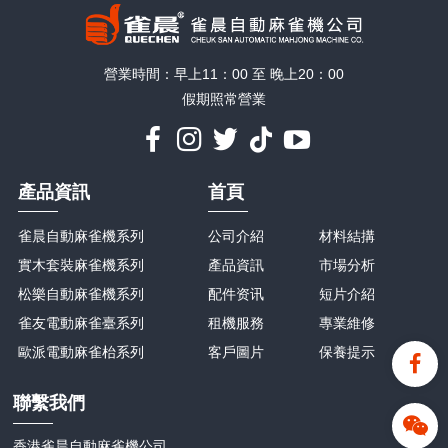
營業時間：早上11：00 至 晚上20：00
假期照常營業
產品資訊
首頁
雀晨自動麻雀機系列
公司介紹
材料結搆
實木套裝麻雀機系列
產品資訊
市場分析
松樂自動麻雀機系列
配件资讯
短片介紹
雀友電動麻雀臺系列
租機服務
專業維修
歐派電動麻雀枱系列
客戶圖片
保養提示
聯繫我們
香港雀晨自動麻雀機公司