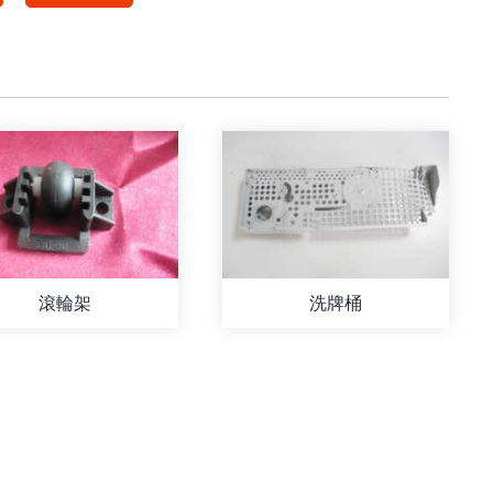
滾輪架
洗牌桶