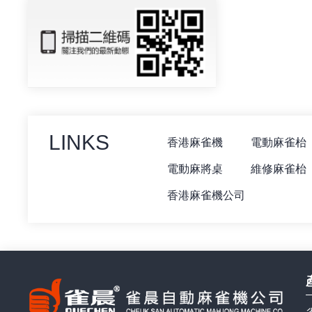
LINKS
香港麻雀機
電動麻雀枱
電動麻將桌
維修麻雀枱
香港麻雀機公司