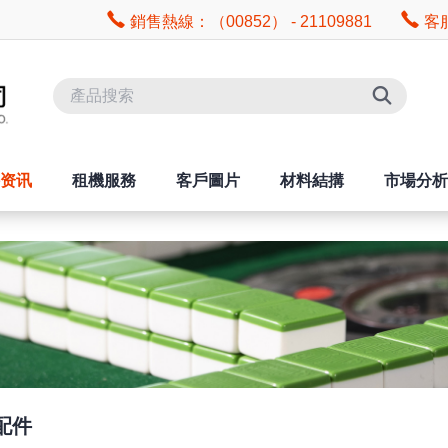
銷售熱線：（00852） - 21109881
客服
资讯
租機服務
客戶圖片
材料結搆
市場分析
配件