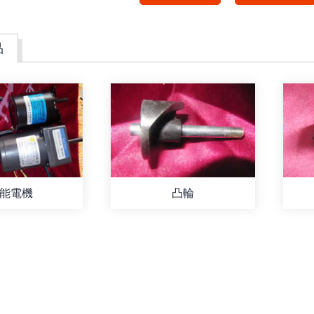
品
能電機
凸輪