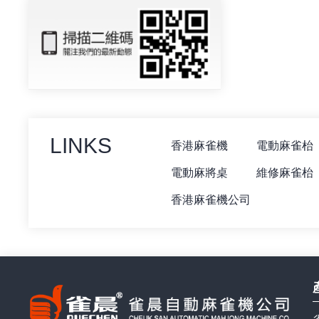
LINKS
香港麻雀機
電動麻雀枱
電動麻將桌
維修麻雀枱
香港麻雀機公司