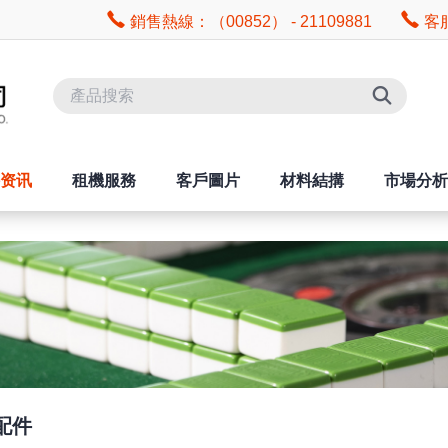
銷售熱線：（00852） - 21109881
客服
资讯
租機服務
客戶圖片
材料結搆
市場分析
配件