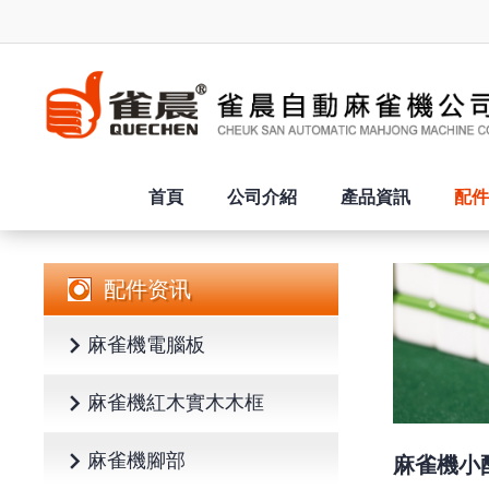
首頁
公司介紹
產品資訊
配件
配件资讯
麻雀機電腦板
麻雀機紅木實木木框
麻雀機腳部
麻雀機小