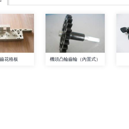
齒花格板
機頭凸輪齒輪（內置式）