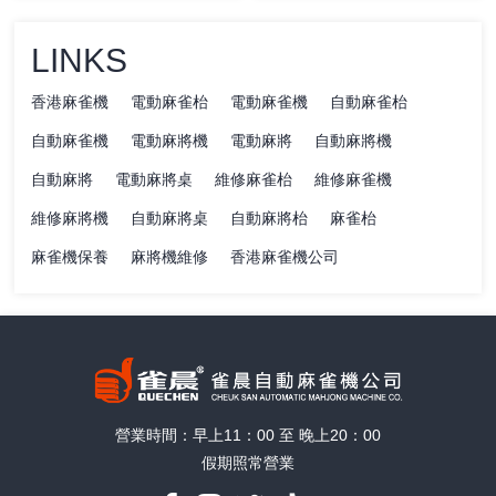
LINKS
香港麻雀機
電動麻雀枱
電動麻雀機
自動麻雀枱
自動麻雀機
電動麻將機
電動麻將
自動麻將機
自動麻將
電動麻將桌
維修麻雀枱
維修麻雀機
維修麻將機
自動麻將桌
自動麻將枱
麻雀枱
麻雀機保養
麻將機維修
香港麻雀機公司
營業時間：早上11：00 至 晚上20：00
假期照常營業