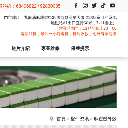
熱線：68406822 / 92830035
門市地址：九龍油麻地碧街38號協群商業大廈 21樓3室（油麻地
地鐵站A1出口直行60米，7-11樓上）
營業時間早上11點至晚上20：00
電話訂貨，最快一小時送貨，貨到收款，七日有壞包換
短片介紹
專業維修
保養提示
首頁
>
配件资讯
>
麻雀機外殼