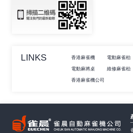
LINKS
香港麻雀機
電動麻雀枱
電動麻將桌
維修麻雀枱
香港麻雀機公司