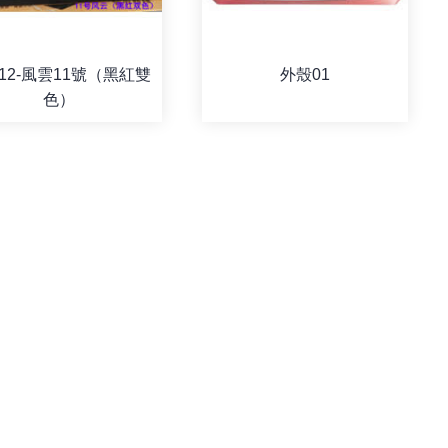
12-風雲11號（黑紅雙
外殼01
色）