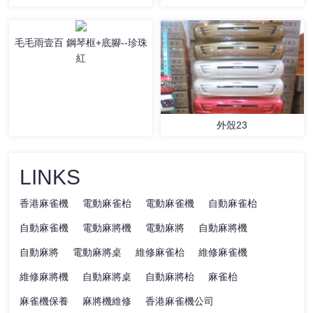
毛毛雨壹百 鋼琴框+底腳--珍珠
紅
外殼23
LINKS
香港麻雀機
電動麻雀枱
電動麻雀機
自動麻雀枱
自動麻雀機
電動麻將機
電動麻將
自動麻將機
自動麻將
電動麻將桌
維修麻雀枱
維修麻雀機
維修麻將機
自動麻將桌
自動麻將枱
麻雀枱
麻雀機保養
麻將機維修
香港麻雀機公司