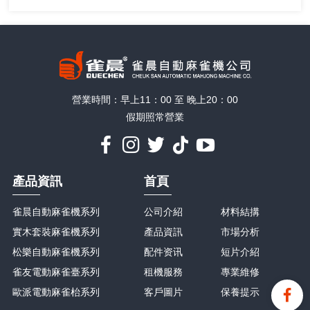
營業時間：早上11：00 至 晚上20：00
假期照常營業
產品資訊
首頁
雀晨自動麻雀機系列
公司介紹
材料結搆
實木套裝麻雀機系列
產品資訊
市場分析
松樂自動麻雀機系列
配件资讯
短片介紹
雀友電動麻雀臺系列
租機服務
專業維修
歐派電動麻雀枱系列
客戶圖片
保養提示