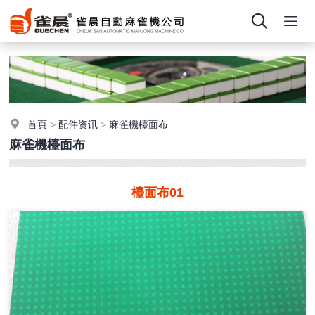
首頁
>
配件资讯
>
麻雀機檯面布
麻雀機檯面布
檯面布01