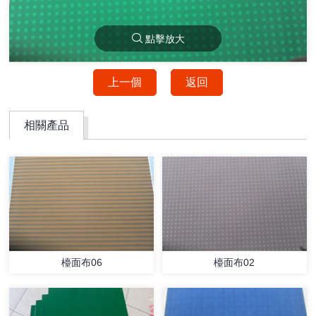
點擊放大
上一個
返回
相關產品
檯面布06
檯面布02