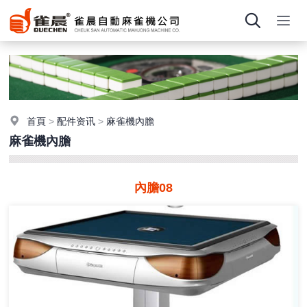
首頁
>
配件资讯
>
麻雀機內膽
麻雀機內膽
內膽08